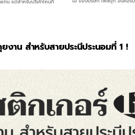
โอ ของบริษัท เฟสบุ๊ก อินคอร์ป
ทน แต่สำหรับบริษัทไหนที่
คุยงาน สำหรับสายประนีประนอมที่ 1 !