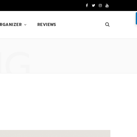
F
T
I
Y
a
w
n
o
ORGANIZER
REVIEWS
c
i
s
u
e
t
t
T
NG
b
t
a
u
o
e
g
b
o
r
r
e
k
a
m