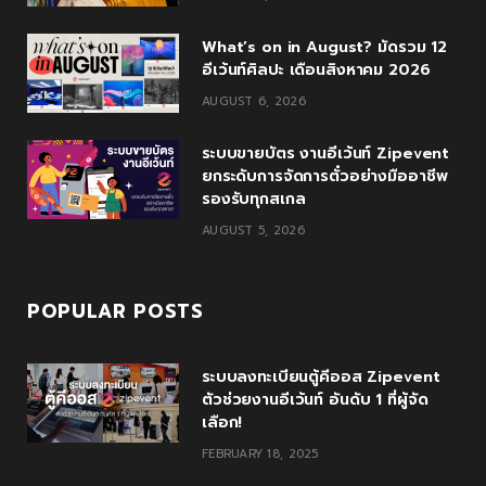
o
r
P
r
e
What’s on in August? มัดรวม 12
k
l
a
อีเว้นท์ศิลปะ เดือนสิงหาคม 2026
AUGUST 6, 2026
u
m
s
ระบบขายบัตร งานอีเว้นท์ Zipevent
ยกระดับการจัดการตั๋วอย่างมืออาชีพ
รองรับทุกสเกล
AUGUST 5, 2026
POPULAR POSTS
ระบบลงทะเบียนตู้คีออส Zipevent
ตัวช่วยงานอีเว้นท์ อันดับ 1 ที่ผู้จัด
เลือก!
FEBRUARY 18, 2025