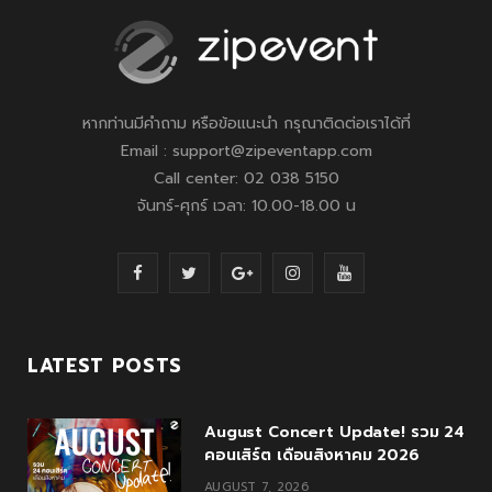
หากท่านมีคำถาม หรือข้อแนะนำ กรุณาติดต่อเราได้ที่
Email : support@zipeventapp.com
Call center: 02 038 5150
จันทร์-ศุกร์ เวลา: 10.00-18.00 น
F
T
G
I
Y
a
w
o
n
o
c
i
o
s
u
LATEST POSTS
e
t
g
t
T
August Concert Update! รวม 24
b
t
l
a
u
คอนเสิร์ต เดือนสิงหาคม 2026
o
e
e
g
b
AUGUST 7, 2026