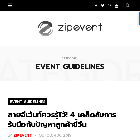
F
T
I
Y
a
w
n
o
c
i
s
u
e
t
t
T
ATEGO
b
t
a
u
CATEGORY
o
e
g
b
EVENT GUIDELINES
o
r
r
e
k
a
m
EVENT GUIDELINES
สายอีเว้นท์ควรรู้ไว้! 4 เคล็ดลับการ
รับมือกับปัญหาลูกค้าขี้วีน
BY
ZIPEVENT
OCTOBER 30, 2019