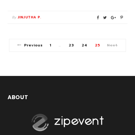
By
JINJUTHA P.
Previous
1
23
24
25
Next
…
ABOUT