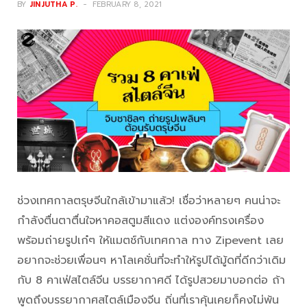
BY
JINJUTHA P.
FEBRUARY 8, 2021
ช่วงเทศกาลตรุษจีนใกล้เข้ามาแล้ว! เชื่อว่าหลายๆ คนน่าจะ
กำลังตื่นตาตื่นใจหาคอสตูมสีแดง แต่งองค์ทรงเครื่อง
พร้อมถ่ายรูปเก๋ๆ ให้แมตช์กับเทศกาล ทาง Zipevent เลย
อยากจะช่วยเพื่อนๆ หาโลเคชั่นที่จะทำให้รูปได้มู้ดที่ดีกว่าเดิม
กับ 8 คาเฟ่สไตล์จีน บรรยากาศดี ได้รูปสวยมาบอกต่อ ถ้า
พูดถึงบรรยากาศสไตล์เมืองจีน ถิ่นที่เราคุ้นเคยก็คงไม่พ้น