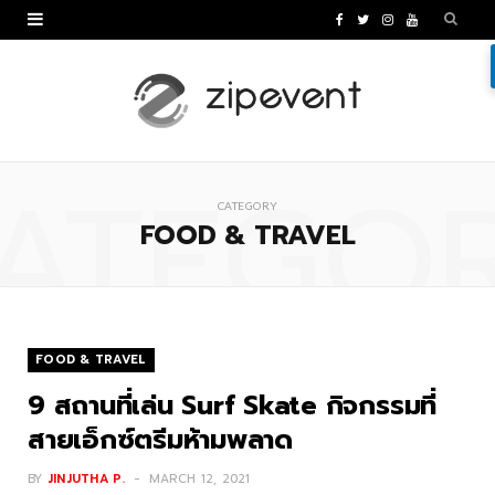
F
T
I
Y
a
w
n
o
c
i
s
u
e
t
t
T
ATEGO
b
t
a
u
CATEGORY
o
e
g
b
FOOD & TRAVEL
o
r
r
e
k
a
m
FOOD & TRAVEL
9 สถานที่เล่น Surf Skate กิจกรรมที่
สายเอ็กซ์ตรีมห้ามพลาด
BY
JINJUTHA P.
MARCH 12, 2021