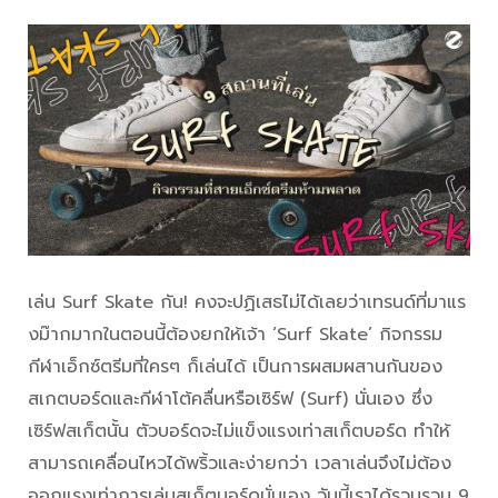
เล่น Surf Skate กัน! คงจะปฏิเสธไม่ได้เลยว่าเทรนด์ที่มาแร
งม๊ากมากในตอนนี้ต้องยกให้เจ้า ‘Surf Skate’ กิจกรรม
กีฬาเอ็กซ์ตรีมที่ใครๆ ก็เล่นได้ เป็นการผสมผสานกันของ
สเกตบอร์ดและกีฬาโต้คลื่นหรือเซิร์ฟ (Surf) นั่นเอง ซึ่ง
เซิร์ฟสเก็ตนั้น ตัวบอร์ดจะไม่แข็งแรงเท่าสเก็ตบอร์ด ทำให้
สามารถเคลื่อนไหวได้พริ้วและง่ายกว่า เวลาเล่นจึงไม่ต้อง
ออกแรงเท่าการเล่นสเก็ตบอร์ดนั่นเอง วันนี้เราได้รวบรวม 9