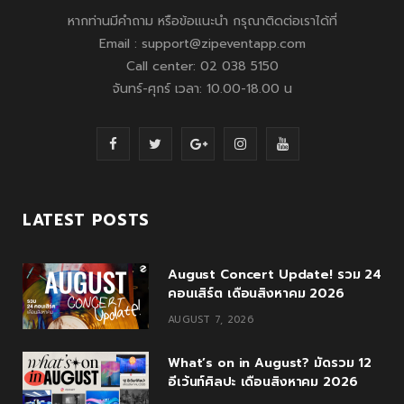
หากท่านมีคำถาม หรือข้อแนะนำ กรุณาติดต่อเราได้ที่
Email : support@zipeventapp.com
Call center: 02 038 5150
จันทร์-ศุกร์ เวลา: 10.00-18.00 น
F
T
G
I
Y
a
w
o
n
o
c
i
o
s
u
LATEST POSTS
e
t
g
t
T
August Concert Update! รวม 24
b
t
l
a
u
คอนเสิร์ต เดือนสิงหาคม 2026
o
e
e
g
b
AUGUST 7, 2026
o
r
P
r
e
What’s on in August? มัดรวม 12
k
l
a
อีเว้นท์ศิลปะ เดือนสิงหาคม 2026