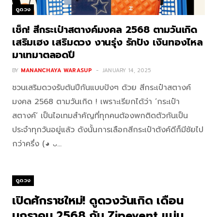
ดูดวง
เช็ก! สีกระเป๋าสตางค์มงคล 2568 ตามวันเกิด
เสริมเฮง เสริมดวง งานรุ่ง รักปัง เงินทองไหล
มาเทมาตลอดปี
BY
MANANCHAYA WARASUP
JANUARY 14, 2025
ชวนเสริมดวงรับต้นปีกันแบบปังๆ ด้วย สีกระเป๋าสตางค์
มงคล 2568 ตามวันเกิด ! เพราะเรียกได้ว่า ‘กระเป๋า
สตางค์’ เป็นไอเทมสำคัญที่ทุกคนต้องพกติดตัวกันเป็น
ประจำทุกวันอยู่แล้ว ดังนั้นการเลือกสีกระเป๋าตังค์ดีก็มีชัยไป
กว่าครึ่ง (◕ ᴗ…
ดูดวง
เปิดศักราชใหม่! ดูดวงวันเกิด เดือน
มกราคม 2568 กับ Zipevent แม่น