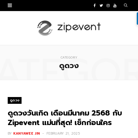
F
T
I
Y
a
w
n
o
c
i
s
u
e
t
t
T
ATEGO
b
t
a
u
CATEGORY
o
e
g
b
ดูดวง
o
r
r
e
k
a
m
ดูดวง
ดูดวงวันเกิด เดือนมีนาคม 2568 กับ
Zipevent แม่นที่สุด! เช็กก่อนใคร
BY
KANYAWEE JIN
FEBRUARY 21, 2025