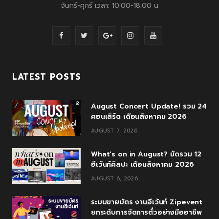
จันทร์-ศุกร์ เวลา: 10.00-18.00 น
F
T
G
I
Y
a
w
o
n
o
c
i
o
s
u
LATEST POSTS
e
t
g
t
T
August Concert Update! รวม 24
b
t
l
a
u
คอนเสิร์ต เดือนสิงหาคม 2026
o
e
e
g
b
AUGUST 7, 2026
o
r
P
r
e
What’s on in August? มัดรวม 12
k
l
a
อีเว้นท์ศิลปะ เดือนสิงหาคม 2026
AUGUST 6, 2026
u
m
s
ระบบขายบัตร งานอีเว้นท์ Zipevent
ยกระดับการจัดการตั๋วอย่างมืออาชีพ