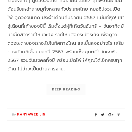
Zipevent | ดูดวงวันเกิด กันยายน 2567 ฤกษ์งามยามดี
ต้อนรับเหล่าสายมูทั้งหลายทั่วประเทศไทย หมอซิปชวนเปิด
ไพ่ ดูดวงวันเกิด ประจำเดือนกันยายน 2567 แม่นที่สุด! เข้า
สู่เดือนที่เก้าของปีนี้ เริ่มตั้งแต่ผู้ที่เกิดวันจันทร์ – วันอาทิตย์
มาเช็กสิว่าราศีไหนจะปัง ราศีไหนต้องระมัดระวัง เพื่อดูว่า
ดวงชะตาของเราจะไปในทิศทางไหน และขึ้นลงอย่างไร เสริม
ดวงด้วยสีเสื้อมงคลปี 2567 พร้อมเช็กฤกษ์ดี! วันธงชัย
2567 รวมวันมงคลทั้งปี พร้อมเปิดไพ่ ให้คุณได้เช็กครบทุก
ด้าน ไม่ว่าจะเป็นด้านการงาน…
KEEP READING
By
KANYAWEE JIN