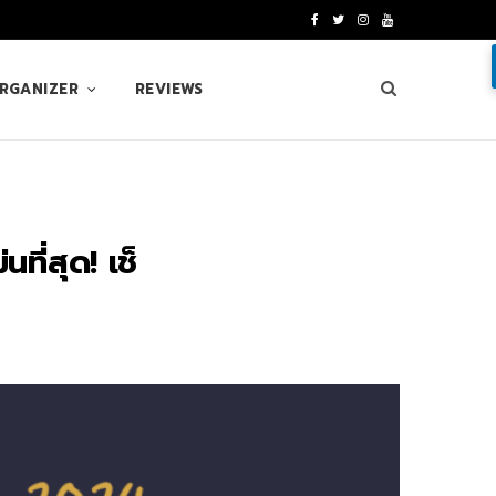
F
T
I
Y
a
w
n
o
ORGANIZER
REVIEWS
c
i
s
u
e
t
t
T
b
t
a
u
o
e
g
b
ี่สุด! เช็
o
r
r
e
k
a
m