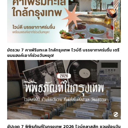
มัดรวม 7 คาเฟ่ริมทะเล ใกล้กรุงเทพ ไวบ์ดี บรรยากาศร่มรื่น เตรี
ยมแฮงค์เอาท์ช่วงวันหยุด!
อัปเดต 7 พิพิธภัณฑ์ในกรุงเทพ 2026 ไวบ์คลาสสิก ชวนย้อนวัน