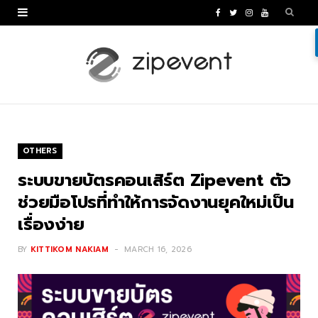
F
T
I
Y
a
w
n
o
c
i
s
u
e
t
t
T
b
t
a
u
o
e
g
b
OTHERS
o
r
r
e
ระบบขายบัตรคอนเสิร์ต Zipevent ตัว
k
a
ช่วยมือโปรที่ทำให้การจัดงานยุคใหม่เป็น
เรื่องง่าย
m
BY
KITTIKOM NAKIAM
MARCH 16, 2026