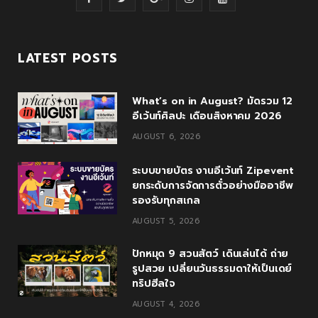
a
w
o
n
o
c
i
o
s
u
LATEST POSTS
e
t
g
t
T
What’s on in August? มัดรวม 12
b
t
l
a
u
อีเว้นท์ศิลปะ เดือนสิงหาคม 2026
o
e
e
g
b
AUGUST 6, 2026
o
r
P
r
e
ระบบขายบัตร งานอีเว้นท์ Zipevent
k
l
a
ยกระดับการจัดการตั๋วอย่างมืออาชีพ
รองรับทุกสเกล
u
m
AUGUST 5, 2026
s
ปักหมุด 9 สวนสัตว์ เดินเล่นได้ ถ่าย
รูปสวย เปลี่ยนวันธรรมดาให้เป็นเดย์
ทริปฮีลใจ
AUGUST 4, 2026