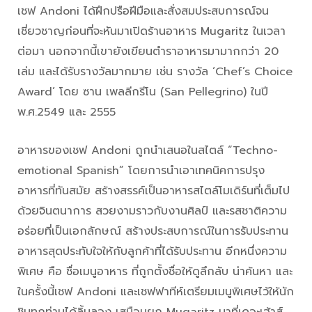
เชฟ Andoni ได้ฝึกปรือฝีมือและสั่งสมประสบการณ์จน
เชี่ยวชาญก่อนที่จะหันมาเปิดร้านอาหาร Mugaritz ในเวลา
ต่อมา นอกจากนี้เขายังเขียนตำราอาหารมามากกว่า 20
เล่ม และได้รับรางวัลมากมาย เช่น รางวัล ‘Chef’s Choice
Award’ โดย ซาน เพลลีกรีโน (San Pellegrino) ในปี
พ.ศ.2549 และ 2555
อาหารของเชฟ Andoni ถูกนำเสนอในสไตล์ “Techno-
emotional Spanish” โดยการนำเอาเทคนิคการปรุง
อาหารที่ทันสมัย สร้างสรรค์เป็นอาหารสไตล์โมเดิร์นที่เต็มไป
ด้วยจินตนาการ สวยงามราวกับงานศิลป์ และรสชาติความ
อร่อยที่เป็นเอกลักษณ์ สร้างประสบการณ์ในการรับประทาน
อาหารสุดประทับใจให้กับลูกค้าที่ได้รับประทาน อีกหนึ่งความ
พิเศษ คือ ชื่อเมนูอาหาร ที่ถูกตั้งชื่อให้ดูลึกลับ น่าค้นหา และ
ในครั้งนี้เชฟ Andoni และเชฟฟาทีห์เตรียมเมนูพิเศษไว้ให้นัก