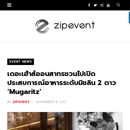
F
T
I
Y
a
w
n
o
c
i
s
u
e
t
t
T
b
t
a
u
o
e
g
b
EVENT NEWS
o
r
r
e
เดอะเฮ้าส์ออนสาทรชวนไปเปิด
k
a
ประสบการณ์อาหารระดับมิชลิน 2 ดาว
‘Mugaritz’
m
BY
ZIPEVENT
NOVEMBER 6, 2017