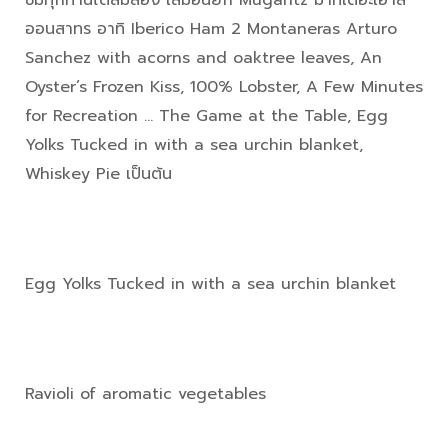
ชิมทุกท่านได้ลิ้มลอง เสมือนยก Mugaritz มาที่เดอะเฮ้าส์
ออนสาทร อาทิ Iberico Ham 2 Montaneras Arturo
Sanchez with acorns and oaktree leaves, An
Oyster’s Frozen Kiss, 100% Lobster, A Few Minutes
for Recreation … The Game at the Table, Egg
Yolks Tucked in with a sea urchin blanket,
Whiskey Pie เป็นต้น
Egg Yolks Tucked in with a sea urchin blanket
Ravioli of aromatic vegetables