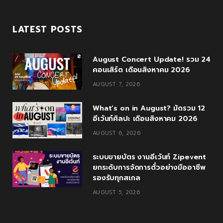
a
w
o
n
o
c
i
o
s
u
LATEST POSTS
e
t
g
t
T
August Concert Update! รวม 24
b
t
l
a
u
คอนเสิร์ต เดือนสิงหาคม 2026
o
e
e
g
b
AUGUST 7, 2026
o
r
P
r
e
What’s on in August? มัดรวม 12
k
l
a
อีเว้นท์ศิลปะ เดือนสิงหาคม 2026
AUGUST 6, 2026
u
m
s
ระบบขายบัตร งานอีเว้นท์ Zipevent
ยกระดับการจัดการตั๋วอย่างมืออาชีพ
รองรับทุกสเกล
AUGUST 5, 2026