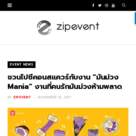
F
T
I
Y
a
w
n
o
c
i
s
u
e
t
t
T
b
t
a
u
o
e
g
b
EVENT NEWS
o
r
r
e
ชวนไปซีคอนสแควร์กับงาน “มันม่วง
k
a
Mania” งานที่คนรักมันม่วงห้ามพลาด
m
BY
ZIPEVENT
NOVEMBER 16, 2017