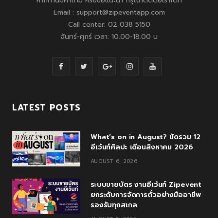
หากท่านมีคำถาม หรือข้อแนะนำ กรุณาติดต่อเราได้ที่
Email : support@zipeventapp.com
Call center: 02 038 5150
จันทร์-ศุกร์ เวลา: 10.00-18.00 น
F
T
G
I
Y
a
w
o
n
o
c
i
o
s
u
LATEST POSTS
e
t
g
t
T
What’s on in August? มัดรวม 12
b
t
l
a
u
อีเว้นท์ศิลปะ เดือนสิงหาคม 2026
o
e
e
g
b
AUGUST 6, 2026
o
r
P
r
e
ระบบขายบัตร งานอีเว้นท์ Zipevent
k
l
a
ยกระดับการจัดการตั๋วอย่างมืออาชีพ
รองรับทุกสเกล
u
m