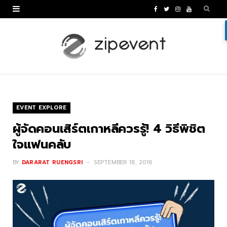
F
T
I
Y
a
w
n
o
c
i
s
u
e
t
t
T
b
t
a
u
o
e
g
b
EVENT EXPLORE
o
r
r
e
ผู้จัดคอนเสิร์ตเกาหลีควรรู้! 4 วิธีพิชิต
k
a
ใจแฟนคลับ
m
BY
DARARAT RUENGSRI
SEPTEMBER 18, 2018