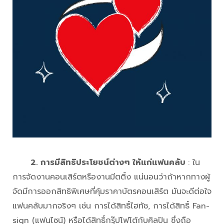
2. การมีสิทธิประโยชน์ต่างๆ ให้แก่แฟนคลับ
: ใน
การจัดงานคอนเสิร์ตหรืองานมีตติ้ง แน่นอนว่าถ้าหากทางผู้
จัดมีการออกสิทธิพิเศษที่คุ้มราคาบัตรคอนเสิร์ต มันจะดีต่อใจ
แฟนคลับมากจริงๆ เช่น การได้สิทธิ์ไฮทัช, การได้สิทธิ์ Fan-
sign (แฟนไซน์) หรือได้สิทธิ์กรุ๊ปโฟโต้กับศิลปิน ซึ่งถือ