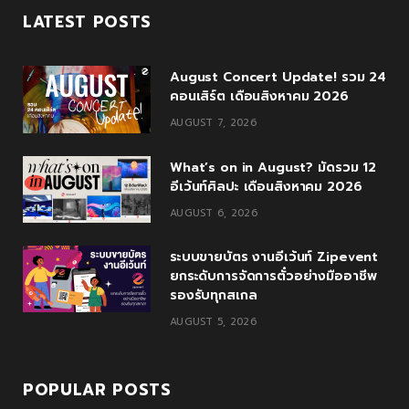
c
i
o
s
u
LATEST POSTS
e
t
g
t
T
August Concert Update! รวม 24
b
t
l
a
u
คอนเสิร์ต เดือนสิงหาคม 2026
o
e
e
g
b
AUGUST 7, 2026
o
r
P
r
e
What’s on in August? มัดรวม 12
k
l
a
อีเว้นท์ศิลปะ เดือนสิงหาคม 2026
u
m
AUGUST 6, 2026
s
ระบบขายบัตร งานอีเว้นท์ Zipevent
ยกระดับการจัดการตั๋วอย่างมืออาชีพ
รองรับทุกสเกล
AUGUST 5, 2026
POPULAR POSTS