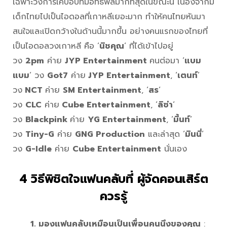
เฉพาะวงการเคป็อบที่มีอิทธิพลมากที่สุดในขณะนี้ เนื่องจากมี
เด็กไทยไปเป็นไอดอลที่เกาหลีเยอะมาก ทำให้คนไทยหันมา
สนใจและเปิดกว้างในด้านนี้มากขึ้น อย่างคนแรกของไทยที่
เป็นไอดอลวงเกาหลี คือ ‘
นิชคุณ
‘ ที่ได้เข้าไปอยู่
วง
2pm
ค่าย
JYP Entertainment
คนต่อมา ‘
แบม
แบม
‘ วง
Got7
ค่าย
JYP Entertainment
, ‘
เตนท์
‘
วง
NCT
ค่าย
SM Entertainment
, ‘
สร
‘
วง
CLC
ค่าย
Cube Entertainment
, ‘
ลิซ่า
‘
วง
Blackpink
ค่าย
YG Entertainment
, ‘
มิ้นท์
‘
วง
Tiny-G
ค่าย
GNG Production
และล่าสุด ‘
มินนี่
‘
วง
G-Idle
ค่าย
Cube Entertainment
นั่นเอง
4 วิธีพิชิตใจแฟนคลับที่ ผู้จัดคอนเสิร์ต
ควรรู้
1. มองแฟนคลับเหมือนเป็นเพื่อนคนนึงของคุณ
: