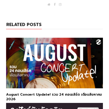
W
F
I
e
a
n
b
c
s
s
e
t
i
b
a
t
o
g
RELATED POSTS
e
o
r
k
a
m
August Concert Update! รวม 24 คอนเสิร์ต เดือนสิงหาคม
2026