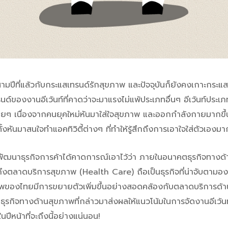
ี่แล้วกับกระแสเทรนด์รักสุขภาพ และปัจจุบันก็ยังคงเกาะกระแสแ
นด์ของงานอีเว้นท์ที่คาดว่าจะมาแรงไม่แพ้ประเภทอื่นๆ อีเว้นท์ประเภ
รื่อยๆ เนื่องจากคนยุคใหม่หันมาใส่ใจสุขภาพ และออกกำลังกายมากขึ้
งหันมาสนใจทำแอคทิวิตี้ต่างๆ ที่ทำให้รู้สึกถึงการเอาใจใส่ตัวเองมา
รกิจการค้าได้คาดการณ์เอาไว้ว่า ภายในอนาคตธุรกิจทางด้า
ถึงตลาดบริการสุขภาพ (Health Care) ถือเป็นธุรกิจที่น่าจับตามองเป
าพของไทยมีการขยายตัวเพิ่มขึ้นอย่างสอดคล้องกับตลาดบริการด้าน
ับธุรกิจทางด้านสุขภาพที่กล่าวมาส่งผลให้แนวโน้มในการจัดงานอีเว
ในปีหน้าที่จะถึงนี้อย่างแน่นอน!