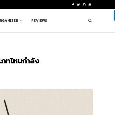
F
T
I
Y
a
w
n
o
ORGANIZER
REVIEWS
c
i
s
u
e
t
t
T
b
t
a
u
o
e
g
b
ะเภทไหนกำลัง
o
r
r
e
k
a
m