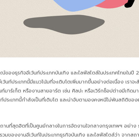
ิจอีเว้นท์ประเภทบันเทิง และไลฟ์สไตล์ในประเทศไทยในปี 202
ว้นท์ประเภทนี้มีแนวโน้มที่จะเติบโตเพิ่มมากขึ้นอย่างต่อเนื่อง เราจะสั
นท์มาร์เก็ต หรืองานสายอาร์ต เช่น ศิลปะ หรือเวิร์กช็อปต่างมีเกิดมากขึ
้นท์ประเภทนี้กำลังเป็นที่เติบโต และน่าจับตามองคงหนีไม่พ้นสถิติของ
่สุดฮิตที่เป็นศูนย์กลางในการจัดงานใจกลางกรุงเทพฯ อย่าง
รวมของงานอีเว้นท์ในประเภทธุรกิจบันเทิง และไลฟ์สไตล์ว่า จากสถ