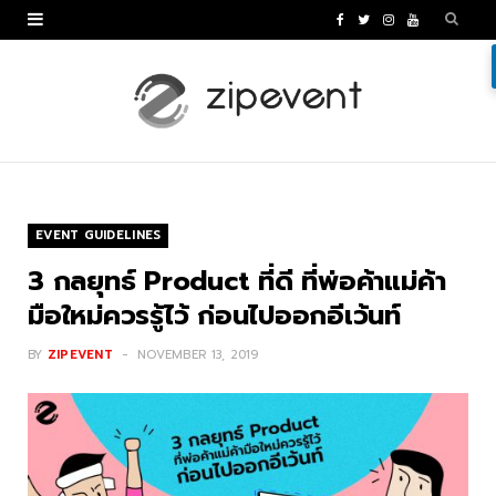
F
T
I
Y
a
w
n
o
c
i
s
u
e
t
t
T
b
t
a
u
o
e
g
b
EVENT GUIDELINES
o
r
r
e
3 กลยุทธ์ Product ที่ดี ที่พ่อค้าแม่ค้า
k
a
มือใหม่ควรรู้ไว้ ก่อนไปออกอีเว้นท์
m
BY
ZIPEVENT
NOVEMBER 13, 2019