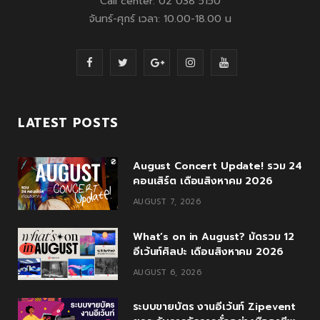
Call center: 02 038 5150
จันทร์-ศุกร์ เวลา: 10.00-18.00 น
F
T
G
I
Y
a
w
o
n
o
c
i
o
s
u
LATEST POSTS
e
t
g
t
T
August Concert Update! รวม 24
b
t
l
a
u
คอนเสิร์ต เดือนสิงหาคม 2026
o
e
e
g
b
AUGUST 7, 2026
o
r
P
r
e
What’s on in August? มัดรวม 12
k
l
a
อีเว้นท์ศิลปะ เดือนสิงหาคม 2026
u
m
AUGUST 6, 2026
s
ระบบขายบัตร งานอีเว้นท์ Zipevent