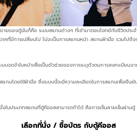
จุดขายของตู้นั่นก็คือ ระบบสแกนต่างๆ ที่เข้ามาตอบโจทย์กับชีวิตประจ
ิโภคที่มีการเปลี่ยนไป ไม่จะเป็นการสแกนหน้า สแกนฝ่ามือ รวมไปถึงร
ะบบจดจำใบหน้าเพื่อเป็นตัวช่วยของการระบุตัวตนการลงทะเบียนงานอี
แกนโดยใช้ฝ่ามือ ซึ่งระบบนี้จะมีความละเอียดในการสแกนเพื่อยืนยั
ึ่งในประเภทสแกนที่ตู้คีออสสามารถทำได้ คือการเซ็นลายเซ็นผ่านตู้
เลือกที่นั่ง / ซื้อบัตร กับตู้คีออส