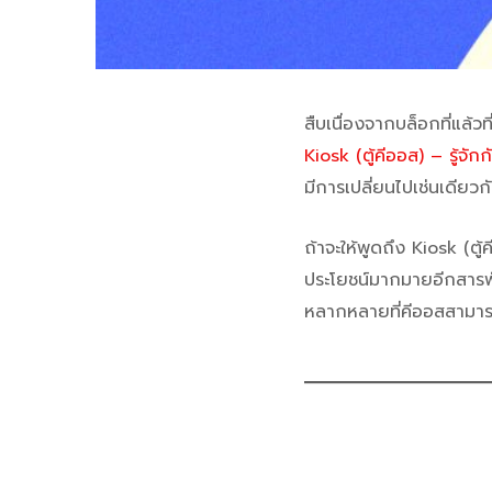
สืบเนื่องจากบล็อกที่แล้ว
Kiosk (ตู้คีออส) – รู้จั
มีการเปลี่ยนไปเช่นเดีย
ถ้าจะให้พูดถึง Kiosk (ตู้
ประโยชน์มากมายอีกสารพัดท
หลากหลายที่คีออสสามาร