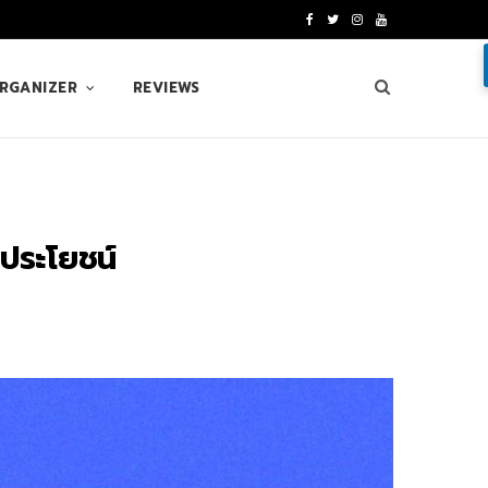
F
T
I
Y
a
w
n
o
ORGANIZER
REVIEWS
c
i
s
u
e
t
t
T
b
t
a
u
o
e
g
b
ีประโยชน์
o
r
r
e
k
a
m