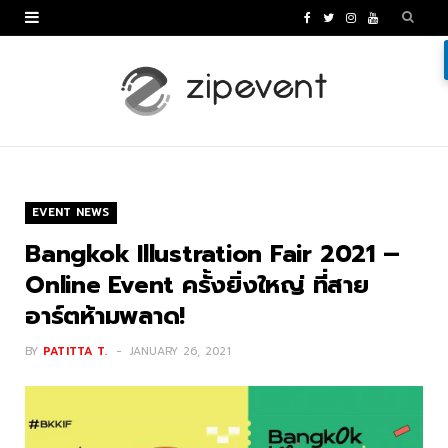
F
T
I
Y
a
w
n
o
c
i
s
u
e
t
t
T
b
t
a
u
o
e
g
b
EVENT NEWS
o
r
r
e
Bangkok Illustration Fair 2021 –
k
a
Online Event ครั้งยิ่งใหญ่ ที่สาย
อาร์ตห้ามพลาด!
m
BY
PATITTA T.
JANUARY 26, 2021