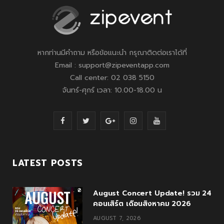
หากท่านมีคำถาม หรือข้อแนะนำ กรุณาติดต่อเราได้ที่
Email : support@zipeventapp.com
Call center: 02 038 5150
จันทร์-ศุกร์ เวลา: 10.00-18.00 น
F
T
G
I
Y
a
w
o
n
o
c
i
o
s
u
LATEST POSTS
e
t
g
t
T
August Concert Update! รวม 24
b
t
l
a
u
คอนเสิร์ต เดือนสิงหาคม 2026
o
e
e
g
b
AUGUST 7, 2026