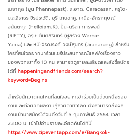
แรก อย่าง Juli Baker and Summer, ยูน-ปัณพัท เตช
เมธากุล (ยูน Phannapast), สะอาด, Caracasan, ครูโต-
ม.ล.จิราธร จิรประวัติ, ยุรี เกนสาคู, เหนือ-จักรกฤษณ์
อนันตกุล (HelloiamJK), ปั๋น-ดริสา การพจน์
(RIETY), อรุษ ตันตสิรินทร์ (ผู้สร้าง Warbie
Yama) และ หมี-จิรณรงค์ วงษ์สุนทร (Jiranarong) สำหรับ
ใครที่สนใจอยากมาร่วมแชร์ประสบการณ์และฟังเรื่องราว
ของพวกเขาทั้ง 10 คน สามารถดูรายละเอียดและสั่งซื้อบัตร
ได้ที่
happeningandfriends.com/search?
keyword=Begins
สำหรับนักวาดคนไหนที่สนใจอยากเข้าร่วมเป็นส่วนหนึ่งของ
งานและต่อยอดผลงานสู่สายตาทั่วโลก ยังสามารถส่งผล
งานเข้ามาสมัครได้จนถึงวันที่ 5 กุมภาพันธ์ 2564 เวลา
23.00 น. เข้าไปอ่านรายละเอียดกันได้ที่นี่
https://www.zipeventapp.com/e/Bangkok-