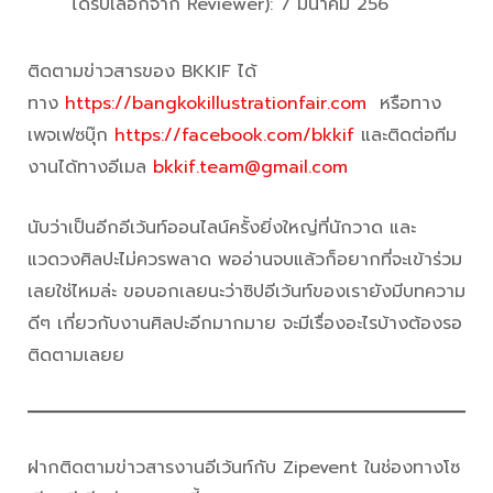
ได้รับเลือกจาก Reviewer): 7 มีนาคม 256
ติดตามข่าวสารของ BKKIF ได้
ทาง
https://bangkokillustrationfair.com
หรือทาง
เพจเฟซบุ๊ก
https://facebook.com/bkkif
และติดต่อทีม
งานได้ทางอีเมล
bkkif.team@gmail.com
นับว่าเป็นอีกอีเว้นท์ออนไลน์ครั้งยิ่งใหญ่ที่นักวาด และ
แวดวงศิลปะไม่ควรพลาด พออ่านจบแล้วก็อยากที่จะเข้าร่วม
เลยใช่ไหมล่ะ ขอบอกเลยนะว่าซิปอีเว้นท์ของเรายังมีบทความ
ดีๆ เกี่ยวกับงานศิลปะอีกมากมาย จะมีเรื่องอะไรบ้างต้องรอ
ติดตามเลยย
ฝากติดตามข่าวสารงานอีเว้นท์กับ Zipevent ในช่องทางโซ