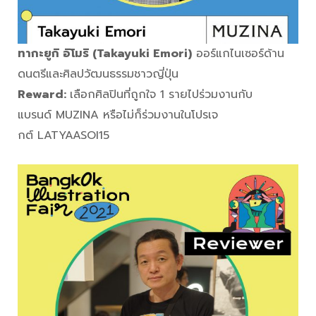
ทากะยูกิ อิโมริ (Takayuki Emori)
ออร์แกไนเซอร์ด้าน
ดนตรีและศิลปวัฒนธรรมชาวญี่ปุ่น
Reward:
เลือกศิลปินที่ถูกใจ 1 รายไปร่วมงานกับ
แบรนด์ MUZINA หรือไม่ก็ร่วมงานในโปรเจ
กต์ LATYAASOI15