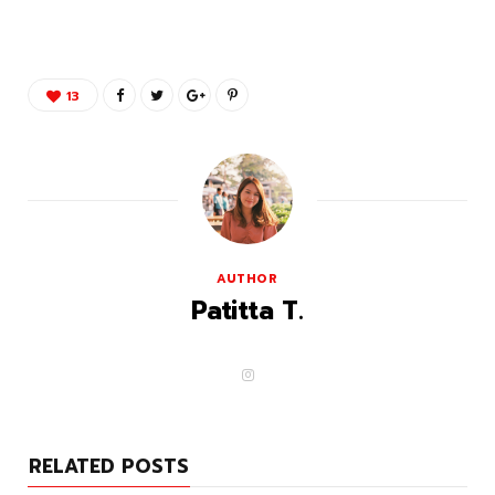
13
AUTHOR
Patitta T.
I
n
s
t
a
g
RELATED POSTS
r
a
m