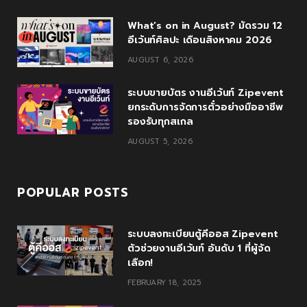
o
r
P
r
e
What’s on in August? มัดรวม 12
k
l
a
อีเว้นท์ศิลปะ เดือนสิงหาคม 2026
u
m
AUGUST 6, 2026
s
ระบบขายบัตร งานอีเว้นท์ Zipevent
ยกระดับการจัดการตั๋วอย่างมืออาชีพ
รองรับทุกสเกล
AUGUST 5, 2026
POPULAR POSTS
ระบบลงทะเบียนตู้คีออส Zipevent
ตัวช่วยงานอีเว้นท์ อันดับ 1 ที่ผู้จัด
เลือก!
FEBRUARY 18, 2025