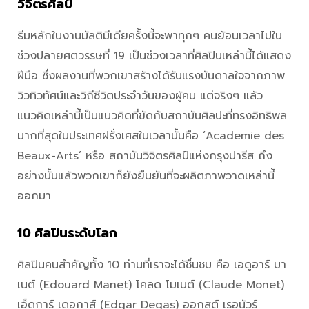
วิจิตรศิลป์
ธีมหลักในงานมัลติมีเดียครั้งนี้จะพาทุกๆ คนย้อนเวลาไปใน
ช่วงปลายศตวรรษที่ 19 เป็นช่วงเวลาที่ศิลปินเหล่านี้ได้แสดง
ฝีมือ ซึ่งผลงานที่พวกเขาสร้างได้รับแรงบันดาลใจจากภาพ
วิวทิวทัศน์และวิถีชีวิตประจำวันของผู้คน แต่จริงๆ แล้ว
แนวคิดเหล่านี้เป็นแนวคิดที่ขัดกับสถาบันศิลปะที่ทรงอิทธิพล
มากที่สุดในประเทศฝรั่งเศสในเวลานั้นคือ ‘Academie des
Beaux-Arts’ หรือ สถาบันวิจิตรศิลป์แห่งกรุงปารีส ถึง
อย่างนั้นแล้วพวกเขาก็ยังยืนยันที่จะผลิตภาพวาดเหล่านี้
ออกมา
10 ศิลปินระดับโลก
ศิลปินคนสำคัญทั้ง 10 ท่านที่เราจะได้ชื่นชม คือ เอดูอาร์ มา
เนต์ (Edouard Manet) โคลด โมเนต์ (Claude Monet)
เอ็ดการ์ เดอกาส์ (Edgar Degas) ออกุสต์ เรอนัวร์