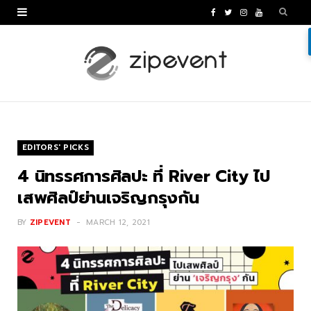
F
T
I
Y
a
w
n
o
c
i
s
u
e
t
t
T
b
t
a
u
o
e
g
b
EDITORS' PICKS
o
r
r
e
4 นิทรรศการศิลปะ ที่ River City ไป
k
a
เสพศิลป์ย่านเจริญกรุงกัน
m
BY
ZIPEVENT
MARCH 12, 2021