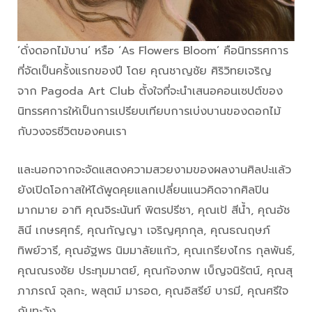
‘ดั่งดอกไม้บาน’ หรือ ‘As Flowers Bloom’ คือนิทรรศการ
ที่จัดเป็นครั้งแรกของปี โดย คุณชาญชัย ศิริวิทยเจริญ
จาก Pagoda Art Club ตั้งใจที่จะนำเสนอคอนเซปต์ของ
นิทรรศการให้เป็นการเปรียบเทียบการเบ่งบานของดอกไม้
กับวงจรชีวิตของคนเรา
และนอกจากจะจัดแสดงความสวยงามของผลงานศิลปะแล้ว
ยังเปิดโอกาสให้ได้พูดคุยแลกเปลี่ยนแนวคิดจากศิลปิน
มากมาย อาทิ คุณจิระนันท์ พิตรปรีชา, คุณเป้ สีน้ำ, คุณอัช
ลินี เกษรศุกร์, คุณกัญญา เจริญศุภกุล, คุณธณฤษภ์
ทิพย์วารี, คุณอัฐพร นิมมาลัยแก้ว, คุณเกรียงไกร กุลพันธ์,
คุณณรงชัย ประทุมมาตย์, คุณก้องภพ เบ็ญจนิรัตน์, คุณสุ
ภาภรณ์ จุลกะ, พลุตม์ มารอด, คุณอิสรีย์ บารมี, คุณศรีใจ
กันทะวัง