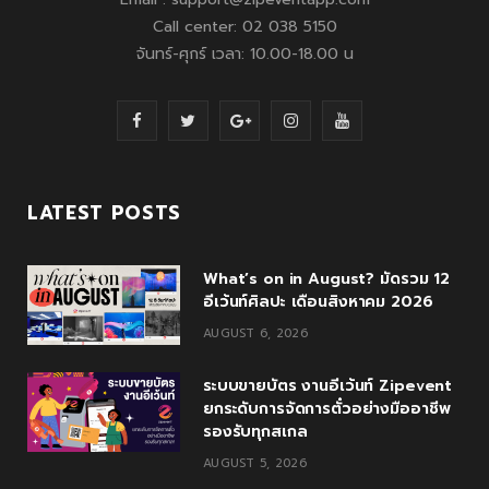
Call center: 02 038 5150
จันทร์-ศุกร์ เวลา: 10.00-18.00 น
F
T
G
I
Y
a
w
o
n
o
c
i
o
s
u
LATEST POSTS
e
t
g
t
T
What’s on in August? มัดรวม 12
b
t
l
a
u
อีเว้นท์ศิลปะ เดือนสิงหาคม 2026
o
e
e
g
b
AUGUST 6, 2026
o
r
P
r
e
ระบบขายบัตร งานอีเว้นท์ Zipevent
k
l
a
ยกระดับการจัดการตั๋วอย่างมืออาชีพ
รองรับทุกสเกล
u
m
AUGUST 5, 2026
s