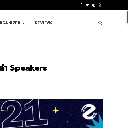
F
T
I
Y
a
w
n
o
ORGANIZER
REVIEWS
c
i
s
u
e
t
t
T
b
t
a
u
o
e
g
b
ล่า Speakers
o
r
r
e
k
a
m