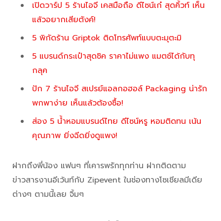
เปิดวาร์ป 5 ร้านไอจี เคสมือถือ ดีไซน์เก๋ สุดคิ้วท์ เห็น
แล้วอยากเสียตังค์!
5 พิกัดร้าน Griptok ติดโทรศัพท์แบบตะมุตะมิ
5 แบรนด์กระเป๋าสุดชิค ราคาไม่แพง แมตช์ได้กับทุ
กลุค
ปัก 7 ร้านไอจี สเปรย์แอลกอฮอล์ Packaging น่ารัก
พกพาง่าย เห็นแล้วต้องซื้อ!
ส่อง 5 น้ำหอมแบรนด์ไทย ดีไซน์หรู หอมติดทน เน้น
คุณภาพ ยิ่งฉีดยิ่งดูแพง!
ฝากถึงพี่น้อง แฟนๆ ที่เคารพรักทุกท่าน ฝากติดตาม
ข่าวสารงานอีเว้นท์กับ Zipevent ในช่องทางโซเชียลมีเดีย
ต่างๆ ตามนี้เลย จิ้มๆ