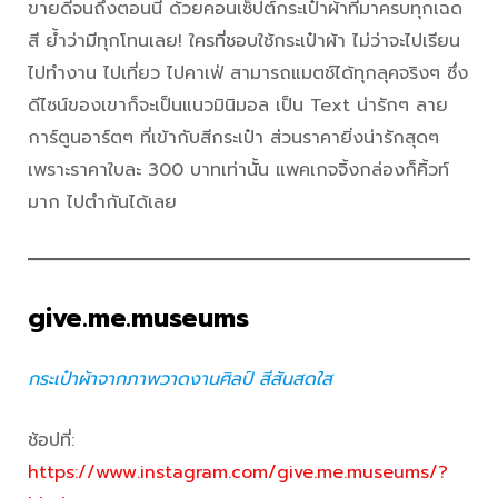
ขายดีจนถึงตอนนี้ ด้วยคอนเซ็ปต์กระเป๋าผ้าที่มาครบทุกเฉด
สี ย้ำว่ามีทุกโทนเลย! ใครที่ชอบใช้กระเป๋าผ้า ไม่ว่าจะไปเรียน
ไปทำงาน ไปเที่ยว ไปคาเฟ่ สามารถแมตช์ได้ทุกลุคจริงๆ ซึ่ง
ดีไซน์ของเขาก็จะเป็นแนวมินิมอล เป็น Text น่ารักๆ ลาย
การ์ตูนอาร์ตๆ ที่เข้ากับสีกระเป๋า ส่วนราคายิ่งน่ารักสุดๆ
เพราะราคาใบละ 300 บาทเท่านั้น แพคเกจจิ้งกล่องก็คิ้วท์
มาก ไปตำกันได้เลย
give.me.museums
กระเป๋าผ้าจากภาพวาดงานศิลป์ สีสันสดใส
ช้อปที่:
https://www.instagram.com/give.me.museums/?