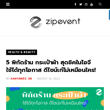
F
T
I
Y
a
w
n
o
c
i
s
u
e
t
t
T
b
t
a
u
o
e
g
b
HEALTH & BEAUTY
o
r
r
e
5 พิกัดร้าน กระเป๋าผ้า สุดชิคในไอจี
k
a
ใช้ได้ทุกโอกาส ดีไซน์เก๋ไม่เหมือนใคร!
m
BY
KANYAWEE JIN
MARCH 14, 2022