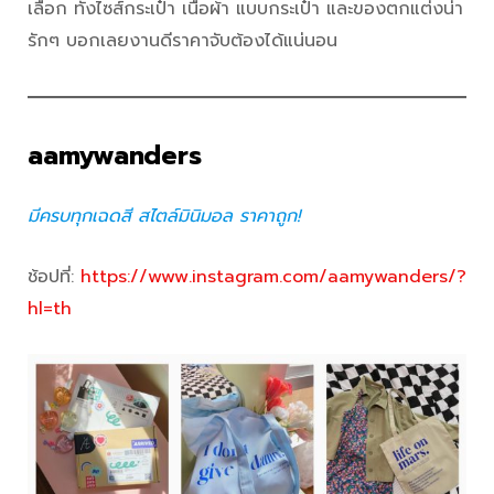
เลือก ทั้งไซส์กระเป๋า เนื้อผ้า แบบกระเป๋า และของตกแต่งน่า
รักๆ บอกเลยงานดีราคาจับต้องได้แน่นอน
aamywanders
มีครบทุกเฉดสี สไตล์มินิมอล ราคาถูก!
ช้อปที่:
https://www.instagram.com/aamywanders/?
hl=th