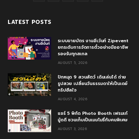
a
w
o
n
o
c
i
o
s
u
LATEST POSTS
e
t
g
t
T
ระบบขายบัตร งานอีเว้นท์ Zipevent
b
t
l
a
u
ยกระดับการจัดการตั๋วอย่างมืออาชีพ
o
e
e
g
b
รองรับทุกสเกล
AUGUST 5, 2026
o
r
P
r
e
k
l
a
ปักหมุด 9 สวนสัตว์ เดินเล่นได้ ถ่าย
รูปสวย เปลี่ยนวันธรรมดาให้เป็นเดย์
u
m
ทริปฮีลใจ
s
AUGUST 4, 2026
แชร์ 5 พิกัด Photo Booth เฟรมเก๋
มู้ดดี ชวนเก็บเป็นเมมโมรี่กับคนพิเศษ
AUGUST 3, 2026