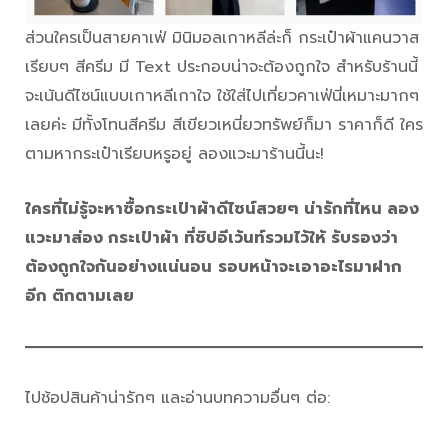
ส่วนใครเป็นสายคาเฟ่ มินิมอลเกาหลีล่ะก็ กระเป๋าผ้าแคนวาส
เรียบๆ สีครีม มี Text ประกอบน่าจะต้องถูกใจ สำหรับร้านนี้
จะเน้นดีไซน์แบบเกาหลีเกาใจ ใช้ใส่ไปเที่ยวคาเฟ่นี่เหมาะมากๆ
เลยค่ะ มีทั้งโทนสีครีม สีเขียวเหนี่ยวทรัพย์ก็มา ราคาก็ดี ใคร
ตามหากระเป๋าเรียบหรูอยู่ ลองแวะมาร้านนี้นะ!
ใครที่ไม่รู้จะหาซื้อกระเป๋าผ้าดีไซน์สวยๆ น่ารักที่ไหน ลอง
แวะมาส่อง กระเป๋าผ้า ที่ซิปอีเว้นท์รวมไว้ให้ รับรองว่า
ต้องถูกใจกันอย่างแน่นอน
รอบหน้าจะเอาอะไรมาฝาก
อีก ติกตามเลย
ไปช้อปสินค้าน่ารักๆ และอ่านบทความอื่นๆ ต่อ: