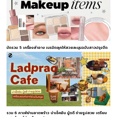
มัดรวม 5 เครื่องสำอาง เนรมิตลุคให้สวยละมุนฉบับสาวปรุงจืด
รวม 6 คาเฟ่ย่านลาดพร้าว น่าเช็คอิน มู้ดดี ถ่ายรูปสวย เตรียม