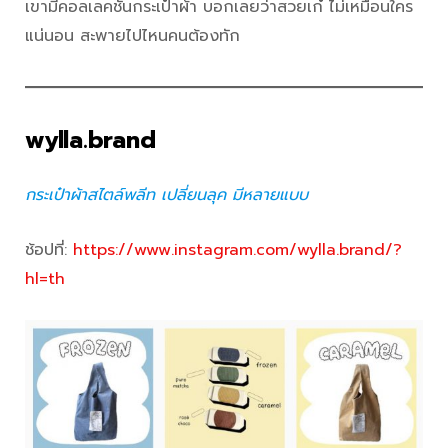
เขามีคอลเลคชันกระเป๋าผ้า บอกเลยว่าสวยเก๋ ไม่เหมือนใคร
แน่นอน สะพายไปไหนคนต้องทัก
wylla.brand
กระเป๋าผ้าสไตล์พลีท เปลี่ยนลุค มีหลายแบบ
ช้อปที่:
https://www.instagram.com/wylla.brand/?
hl=th