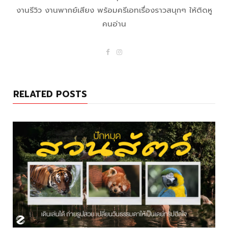
งานรีวิว งานพากย์เสียง พร้อมครีเอทเรื่องราวสนุกๆ ให้ติดหู
คนอ่าน
F
I
a
n
c
s
e
t
b
a
o
g
RELATED POSTS
o
r
k
a
m