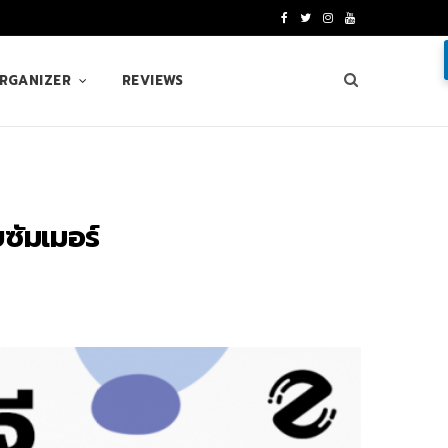
F
T
I
Y
a
w
n
o
ORGANIZER
REVIEWS
c
i
s
u
e
t
t
T
b
t
a
u
o
e
g
b
บซัมเมอร์
o
r
r
e
k
a
m