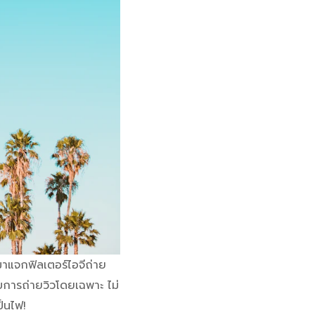
ะมาแจกฟิลเตอร์ไอจีถ่าย
ะกับการถ่ายวิวโดยเฉพาะ ไม่
ป็นไฟ!