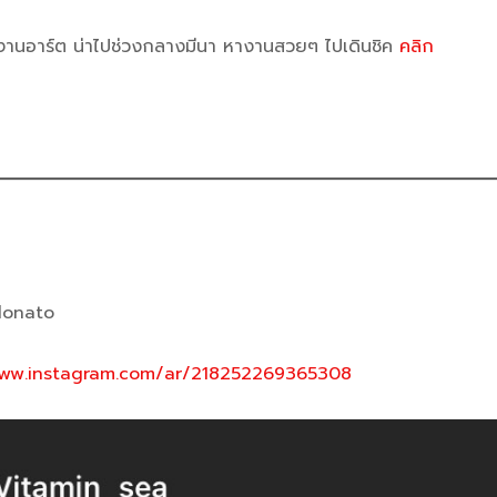
์งานอาร์ต น่าไปช่วงกลางมีนา หางานสวยๆ ไปเดินชิค
คลิก
donato
www.instagram.com/ar/218252269365308