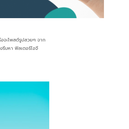
หรือจะโพสต์รูปสวยๆ จาก
งรีบหา ฟิลเตอร์ไอจี