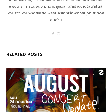
แฟชั่น รักการแต่งตัว มีความสุขเวลาได้สร้างงานไลฟ์สไตล์
งานรีวิว งานพากย์เสียง พร้อมครีเอทเรื่องราวสนุกๆ ให้ติดหู
คนอ่าน
F
I
a
n
c
s
e
t
b
a
o
g
RELATED POSTS
o
r
k
a
m