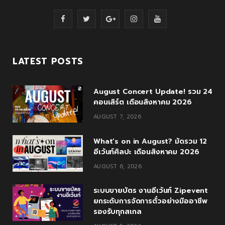
F
T
G
I
Y
a
w
o
n
o
c
i
o
s
u
LATEST POSTS
e
t
g
t
T
August Concert Update! รวม 24
b
t
l
a
u
คอนเสิร์ต เดือนสิงหาคม 2026
o
e
e
g
b
AUGUST 7, 2026
o
r
P
r
e
What’s on in August? มัดรวม 12
k
l
a
อีเว้นท์ศิลปะ เดือนสิงหาคม 2026
u
m
AUGUST 6, 2026
s
ระบบขายบัตร งานอีเว้นท์ Zipevent
ยกระดับการจัดการตั๋วอย่างมืออาชีพ
รองรับทุกสเกล