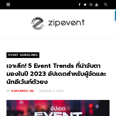
F
T
I
Y
a
w
n
o
c
i
s
u
e
t
t
T
b
t
a
u
o
e
g
b
EVENT GUIDELINES
o
r
r
e
เจาะลึก! 5 Event Trends ที่น่าจับตา
k
a
มองในปี 2023 อัปเดตสำหรับผู้จัดและ
นักอีเว้นท์ตัวยง
m
BY
KANYAWEE JIN
JANUARY 4, 2023