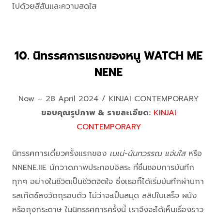
ไปด้วยสีสันและความสดใส
10. นิทรรศการแรกของหนู WATCH ME
NENE
Now – 28 April 2024 / KINJAI CONTEMPORARY
ขอบคุณรูปภาพ & รายละเอียด:
KINJAI
CONTEMPORARY
นิทรรศการเดี่ยวครั้งแรกของ
เนเน่-นันทวรรณ แจ่มใส
หรือ
NNENE.IIE นักวาดภาพประกอบอิสระ ที่ชื่นชอบการบันทึก
ทุกๆ อย่างในชีวิตเป็นชีวิตจิตใจ ซึ่งเธอก็ได้เริ่มบันทึกผ่านกา
รสเก๊ตช์ลงวัตถุรอบตัว ไม่ว่าจะเป็นสมุด สลิปใบเสร็จ ผนัง
หรือถุงกระดาษ ในนิทรรศการครั้งนี้ เราจึงจะได้เห็นเรื่องราว