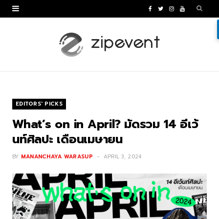
F
T
I
Y
a
w
n
o
c
i
s
u
e
t
t
T
b
t
a
u
o
e
g
b
EDITORS' PICKS
o
r
r
e
What’s on in April? มัดรวม 14 อีเว้
k
a
นท์ศิลปะ เดือนเมษายน
m
BY
MANANCHAYA WARASUP
APRIL 3, 2024