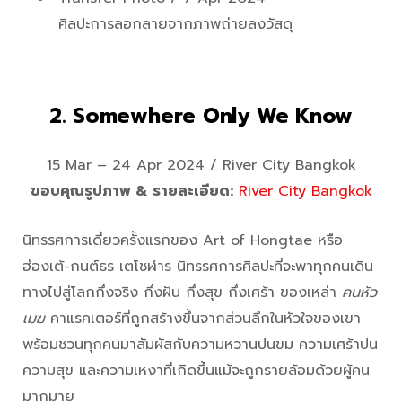
ศิลปะการลอกลายจากภาพถ่ายลงวัสดุ
2. Somewhere Only We Know
15 Mar – 24 Apr 2024 / River City Bangkok
ขอบคุณรูปภาพ & รายละเอียด:
River City Bangkok
นิทรรศการเดี่ยวครั้งแรกของ Art of Hongtae หรือ
ฮ่องเต้-กนต์ธร เตโชฬาร นิทรรศการศิลปะที่จะพาทุกคนเดิน
ทางไปสู่โลกกึ่งจริง กึ่งฝัน กึ่งสุข กึ่งเศร้า ของเหล่า
คนหัว
เมฆ
คาแรคเตอร์ที่ถูกสร้างขึ้นจากส่วนลึกในหัวใจของเขา
พร้อมชวนทุกคนมาสัมผัสกับความหวานปนขม ความเศร้าปน
ความสุข และความเหงาที่เกิดขึ้นแม้จะถูกรายล้อมด้วยผู้คน
มากมาย