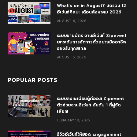
What’s on in August? มัดรวม 12
k
l
a
อีเว้นท์ศิลปะ เดือนสิงหาคม 2026
u
m
AUGUST 6, 2026
s
ระบบขายบัตร งานอีเว้นท์ Zipevent
ยกระดับการจัดการตั๋วอย่างมืออาชีพ
รองรับทุกสเกล
AUGUST 5, 2026
POPULAR POSTS
ระบบลงทะเบียนตู้คีออส Zipevent
ตัวช่วยงานอีเว้นท์ อันดับ 1 ที่ผู้จัด
เลือก!
FEBRUARY 18, 2025
รีวิวอีเว้นท์ให้ยอด Engagement