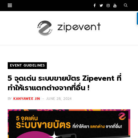
F
T
I
Y
a
w
n
o
c
i
s
u
e
t
t
T
b
t
a
u
o
e
g
b
EVENT GUIDELINES
o
r
r
e
5 จุดเด่น ระบบขายบัตร Zipevent ที่
k
a
ทำให้เราแตกต่างจากที่อื่น !
m
BY
KANYAWEE JIN
JUNE 28, 2024