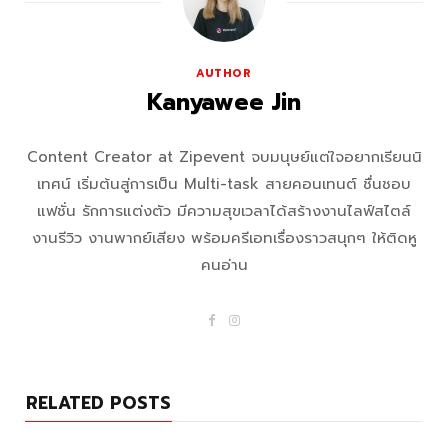
AUTHOR
Kanyawee Jin
Content Creator at Zipevent จบมนุษย์แต่ใจอยากเรียนนิ
เทศน์ เริ่มต้นสู่การเป็น Multi-task สายคอนเทนต์ ชื่นชอบ
แฟชั่น รักการแต่งตัว มีความสุขเวลาได้สร้างงานไลฟ์สไตล์
งานรีวิว งานพากย์เสียง พร้อมครีเอทเรื่องราวสนุกๆ ให้ติดหู
คนอ่าน
F
I
a
n
c
s
e
t
b
a
o
g
RELATED POSTS
o
r
k
a
m