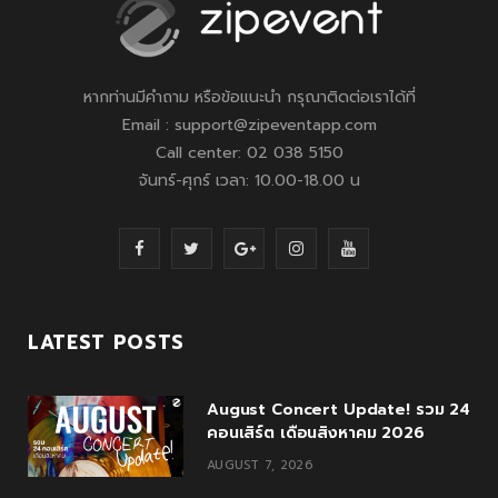
หากท่านมีคำถาม หรือข้อแนะนำ กรุณาติดต่อเราได้ที่
Email : support@zipeventapp.com
Call center: 02 038 5150
จันทร์-ศุกร์ เวลา: 10.00-18.00 น
F
T
G
I
Y
a
w
o
n
o
c
i
o
s
u
LATEST POSTS
e
t
g
t
T
August Concert Update! รวม 24
b
t
l
a
u
คอนเสิร์ต เดือนสิงหาคม 2026
o
e
e
g
b
AUGUST 7, 2026
o
r
P
r
e