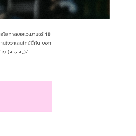
ลยถือโอกาสขอแวะมาแชร์
18
้หวานใจวาเลนไทน์นี้กัน บอก
้าง (◕ ᴗ ◕„)ﾉ