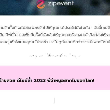
วามรักทั้งที จะไม่ส่งเพลงรักไปให้คุณคนโปรดได้ยังไงกัน ! วันนี้เ
นเลิฟที่ไม่ว่าจะฟังกี่ครั้งก็ยังเขินให้ทุกคนเตรียมจดเข้าลิสต์ส่งให
นอบอุ่นหัวใจแบบสุดๆ ไม่รอช้า เราไปดูกันเลยดีกว่าว่าจะมีเพลงไหนบ
.・。.・゜✭・.・✫・゜・。.
ร้านสวย ดีไซน์ล้ำ 2023 พี่จ๋าหนูอยากไปนอกโลก!
│