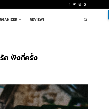
F
T
I
Y
a
w
n
o
ORGANIZER
REVIEWS
c
i
s
u
e
t
t
T
b
t
a
u
o
e
g
b
ก ฟังกี่ครั้ง
o
r
r
e
k
a
m