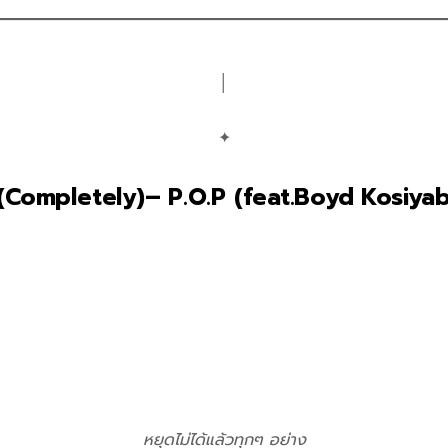
│
✦
(Completely)– P.O.P (feat.Boyd Kosiya
หยุดไม่ได้แล้วทุกๆ อย่าง