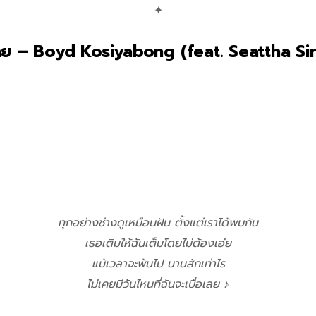
✦
คย – Boyd Kosiyabong (feat. Seattha Si
ทุกอย่างช่างดูเหมือนฝัน ตั้งแต่เราได้พบกัน
เธอเติมให้ฉันเต็มโดยไม่ต้องเอ่ย
แม้เวลาจะพ้นไป นานสักเท่าไร
ไม่เคยมีวันไหนที่ฉันจะเบื่อเลย
♪