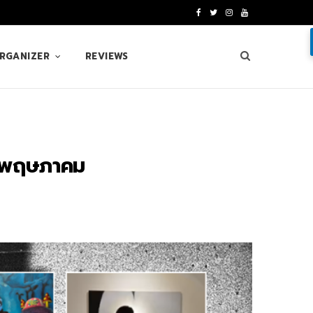
F
T
I
Y
a
w
n
o
ORGANIZER
REVIEWS
c
i
s
u
e
t
t
T
b
t
a
u
o
e
g
b
อนพฤษภาคม
o
r
r
e
k
a
m