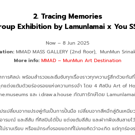
2. Tracing Memories
roup Exhibition by Lamunlamai x You S
Now – 8 Jun 2025
ation:
MMAD MASS GALLERY (2nd floor), MunMun Srinak
More info:
MMAD – MunMun Art Destination
ารศิลปะ พร้อมสำรวจและซึมซับทุกเรื่องราวทุกความรู้สึกด้วยกันท
่ถูกแต่งแต้มด้วยร่องรอยแห่งความทรงจำ โดย 4 ศิลปิน Art of H
me.museums และ i.draw.a.house ภัณฑารักษ์โดย Lamunlama
้แปรเปลี่ยนจากแปรงพู่กันเป็นการปั้นมือ เปลี่ยนจากสีหมึกสู่ดินเห
 อารมณ์ และสีสัน ที่ศิลปินได้ปั้น แต่งแต้มสีสัน และฝากฝังเส้นสายไว
วที่ไม่ราบเรียบ หรือแม้กระทั่งรอยแตกที่ไม่เคยคิดว่าจะเกิด แต่ทุกร่องรอ