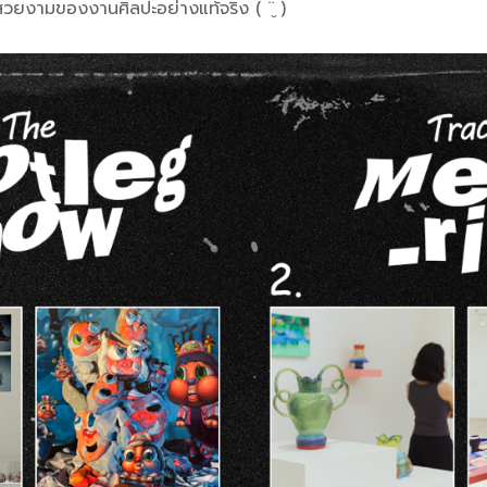
สวยงามของงานศิลปะอย่างแท้จริง ( ¨̮ )