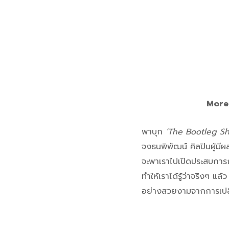
More 
พาบุก
‘The Bootleg Sho
จงธนพิพัฒน์ ศิลปินผู้มี
จะพาเราไปเปิดประสบการ
ทำให้เราได้รู้ว่าจริงๆ แ
อย่างสวยงามจากการเปลี่