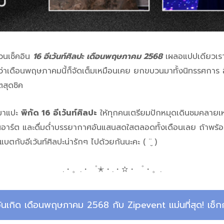
นเช็คอิน
16 อีเว้นท์ศิลปะ เดือนพฤษภาคม 2568
เผลอแปปเดียวเราก็
่าเดือนพฤษภาคมนี้ก็จัดเต็มเหมือนเคย ยกขบวนมาทั้งนิทรรศการ อีเ
ตสุดชิค
วะมาแปะ
พิกัด 16 อีเว้นท์ศิลปะ
ให้ทุกคนเตรียมปักหมุดเดินชมคลายเหง
อาร์ต และดื่มด่ำบรรยากาศอันแสนสดใสตลอดทั้งเดือนเลย ถ้าพร้อมแ
แบตกับอีเว้นท์ศิลปะน่ารักๆ ไปด้วยกันนะคะ ( ¨̮ )
.・。.・゜✭・.・✫・゜・。.
ันเกิด เดือนพฤษภาคม 2568 กับ Zipevent แม่นที่สุด! เช็ก