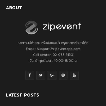
ABOUT
หากท่านมีคำถาม หรือข้อแนะนำ กรุณาติดต่อเราได้ที่
Email : support@zipeventapp.com
Call center: 02 038 5150
จันทร์-ศุกร์ เวลา: 10.00-18.00 น
F
T
G
I
Y
a
w
o
n
o
c
i
o
s
u
LATEST POSTS
e
t
g
t
T