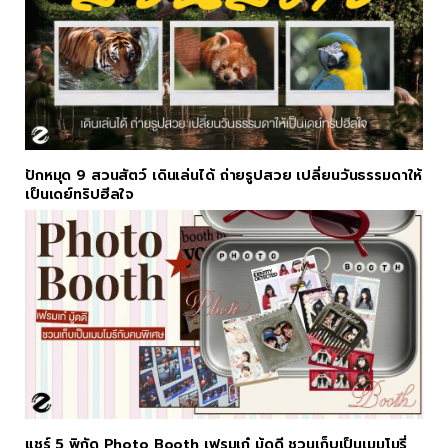
ปักหมุด 9 สวนสัตว์ เดินเล่นได้ ถ่ายรูปสวย เปลี่ยนวันธรรมดาให้
เป็นเดย์ทริปฮีลใจ
แชร์ 5 พิกัด Photo Booth เฟรมเก๋ มู้ดดี ชวนเก็บเป็นเมมโมรี่