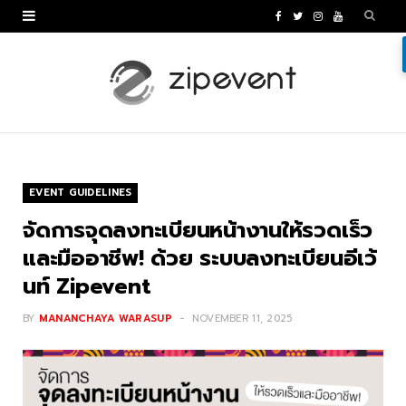
F
T
I
Y
a
w
n
o
c
i
s
u
e
t
t
T
b
t
a
u
o
e
g
b
EVENT GUIDELINES
o
r
r
e
จัดการจุดลงทะเบียนหน้างานให้รวดเร็ว
k
a
และมืออาชีพ! ด้วย ระบบลงทะเบียนอีเว้
นท์ Zipevent
m
BY
MANANCHAYA WARASUP
NOVEMBER 11, 2025