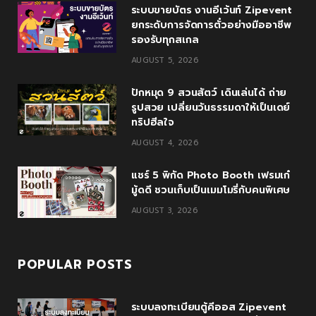
ระบบขายบัตร งานอีเว้นท์ Zipevent
b
t
l
a
u
ยกระดับการจัดการตั๋วอย่างมืออาชีพ
o
e
e
g
b
รองรับทุกสเกล
AUGUST 5, 2026
o
r
P
r
e
k
l
a
ปักหมุด 9 สวนสัตว์ เดินเล่นได้ ถ่าย
รูปสวย เปลี่ยนวันธรรมดาให้เป็นเดย์
u
m
ทริปฮีลใจ
s
AUGUST 4, 2026
แชร์ 5 พิกัด Photo Booth เฟรมเก๋
มู้ดดี ชวนเก็บเป็นเมมโมรี่กับคนพิเศษ
AUGUST 3, 2026
POPULAR POSTS
ระบบลงทะเบียนตู้คีออส Zipevent