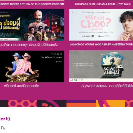
ert)
หญ่