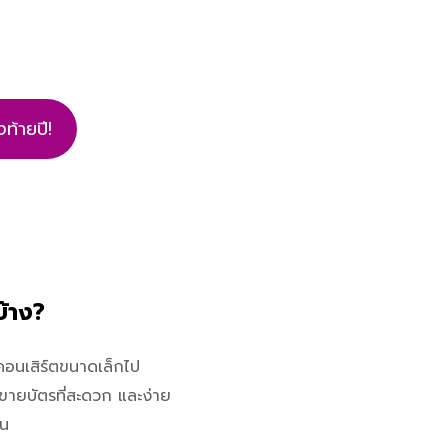
ท้ายปี!
บ้าง?
่คอนเสิร์ตขนาดเล็กไป
ายบัตรที่สะดวก และง่าย
าน