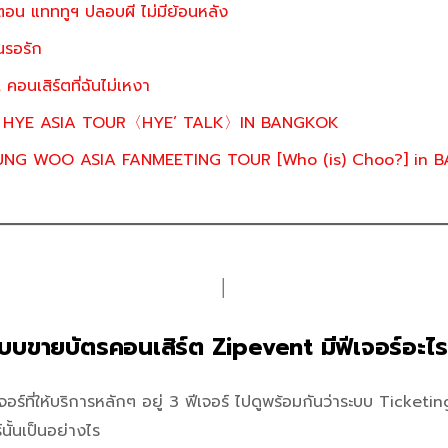
 ตอน แทททูฯ ปลอบผี ไม่มีย้อนหลัง
นรอรัก
นเสิร์ตที่ฉันไม่เหงา
N HYE ASIA TOUR〈HYE’ TALK〉IN BANGKOK
NG WOO ASIA FANMEETING TOUR [Who (is) Choo?] in 
│
ะบบขายบัตรคอนเสิร์ต Zipevent มีฟีเจอร์อะไร
อร์ที่ให้บริการหลักๆ อยู่ 3 ฟีเจอร์ ไปดูพร้อมกันว่าระบบ Ticke
นั้นเป็นอย่างไร