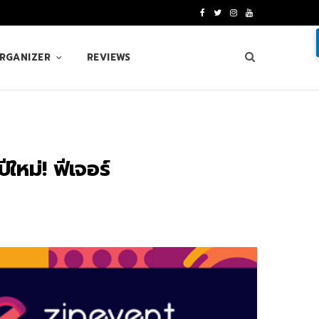
F
T
I
Y
a
w
n
o
ORGANIZER
REVIEWS
c
i
s
u
e
t
t
T
b
t
a
u
o
e
g
b
หม่! ฟีเจอร์
o
r
r
e
k
a
m