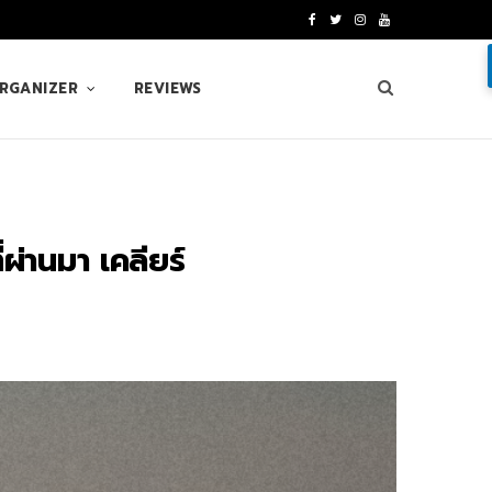
F
T
I
Y
a
w
n
o
ORGANIZER
REVIEWS
c
i
s
u
e
t
t
T
b
t
a
u
o
e
g
b
่านมา เคลียร์
o
r
r
e
k
a
m