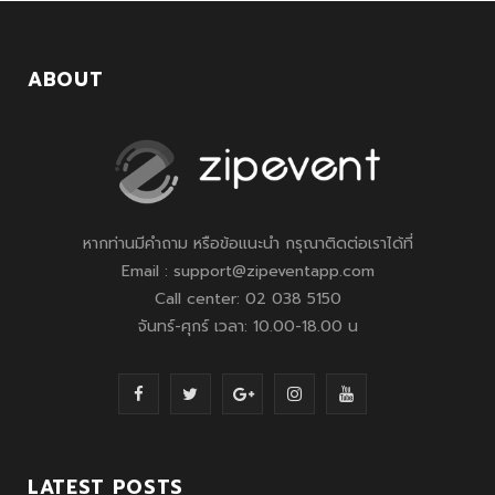
ABOUT
หากท่านมีคำถาม หรือข้อแนะนำ กรุณาติดต่อเราได้ที่
Email : support@zipeventapp.com
Call center: 02 038 5150
จันทร์-ศุกร์ เวลา: 10.00-18.00 น
F
T
G
I
Y
a
w
o
n
o
c
i
o
s
u
LATEST POSTS