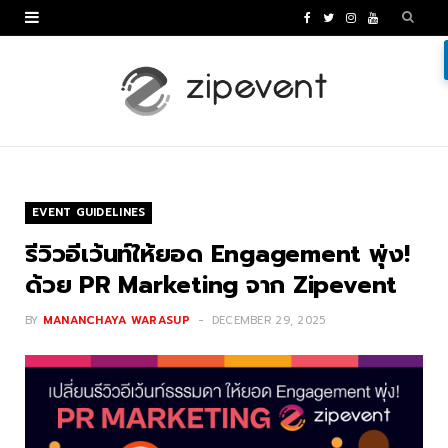
F
T
I
Y
a
w
n
o
c
i
s
u
e
t
t
T
b
t
a
u
o
e
g
b
EVENT GUIDELINES
o
r
r
e
รีวิวอีเว้นท์ให้ยอด Engagement พุ่ง!
k
a
ด้วย PR Marketing จาก Zipevent
m
BY
MANANCHAYA WARASUP
DECEMBER 29, 2025