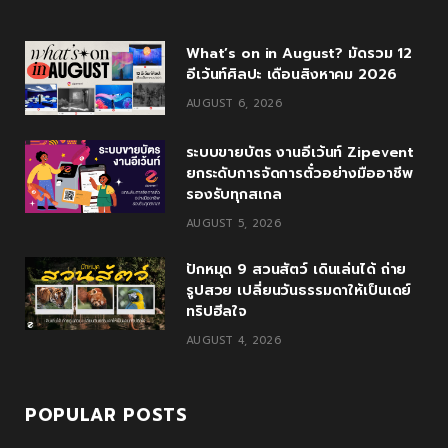
e
t
g
t
T
What’s on in August? มัดรวม 12
b
t
l
a
u
อีเว้นท์ศิลปะ เดือนสิงหาคม 2026
o
e
e
g
b
AUGUST 6, 2026
o
r
P
r
e
ระบบขายบัตร งานอีเว้นท์ Zipevent
k
l
a
ยกระดับการจัดการตั๋วอย่างมืออาชีพ
รองรับทุกสเกล
u
m
AUGUST 5, 2026
s
ปักหมุด 9 สวนสัตว์ เดินเล่นได้ ถ่าย
รูปสวย เปลี่ยนวันธรรมดาให้เป็นเดย์
ทริปฮีลใจ
AUGUST 4, 2026
POPULAR POSTS