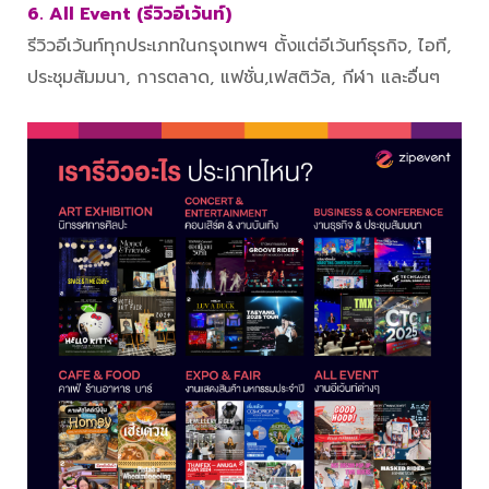
6. All Event (รีวิวอีเว้นท์)
รีวิวอีเว้นท์ทุกประเภทในกรุงเทพฯ ตั้งแต่อีเว้นท์ธุรกิจ, ไอที,
ประชุมสัมมนา, การตลาด, แฟชั่น,เฟสติวัล, กีฬา และอื่นๆ