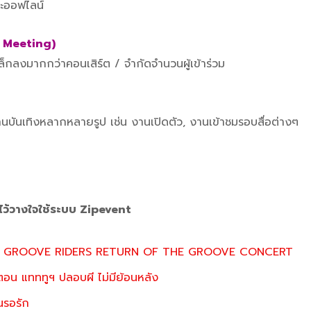
ละออฟไลน์
 Meeting)
ล็กลงมากกว่าคอนเสิร์ต / จำกัดจำนวนผู้เข้าร่วม
ันเทิงหลากหลายรูป เช่น งานเปิดตัว, งานเข้าชมรอบสื่อต่างๆ
ี่ไว้วางใจใช้ระบบ Zipevent
nts GROOVE RIDERS RETURN OF THE GROOVE CONCERT
 ตอน แทททูฯ ปลอบผี ไม่มีย้อนหลัง
นรอรัก