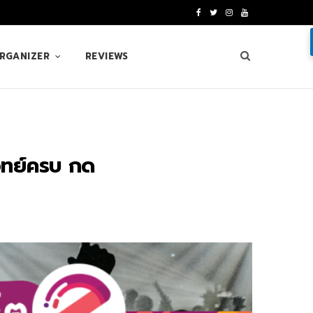
F
T
I
Y
a
w
n
o
ORGANIZER
REVIEWS
c
i
s
u
e
t
t
T
b
t
a
u
o
e
g
b
จทย์ครบ กด
o
r
r
e
k
a
m