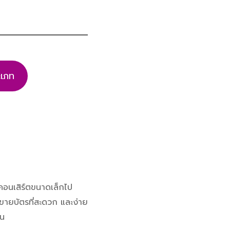
ะเภท
่คอนเสิร์ตขนาดเล็กไป
ายบัตรที่สะดวก และง่าย
าน