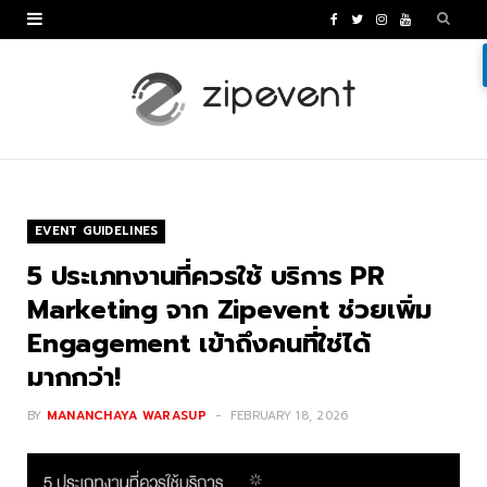
F
T
I
Y
a
w
n
o
c
i
s
u
e
t
t
T
b
t
a
u
o
e
g
b
EVENT GUIDELINES
o
r
r
e
5 ประเภทงานที่ควรใช้ บริการ PR
k
a
Marketing จาก Zipevent ช่วยเพิ่ม
Engagement เข้าถึงคนที่ใช่ได้
m
มากกว่า!
BY
MANANCHAYA WARASUP
FEBRUARY 18, 2026