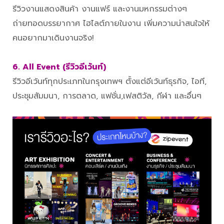
รีวิวงานแสดงสินค้า งานแฟร์ และงานมหกรรมต่างๆ
ถ่ายทอดบรรยากาศ ไฮไลต์ภายในงาน เพิ่มความน่าสนใจให้
คนอยากมาเดินงานจริง!
6. All Event (รีวิวอีเว้นท์)
รีวิวอีเว้นท์ทุกประเภทในกรุงเทพฯ ตั้งแต่อีเว้นท์ธุรกิจ, ไอที,
ประชุมสัมมนา, การตลาด, แฟชั่น,เฟสติวัล, กีฬา และอื่นๆ