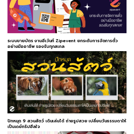
ระบบขายบัตร งานอีเว้นท์ Zipevent ยกระดับการจัดการตั๋ว
อย่างมืออาชีพ รองรับทุกสเกล
ปักหมุด 9 สวนสัตว์ เดินเล่นได้ ถ่ายรูปสวย เปลี่ยนวันธรรมดาให้
เป็นเดย์ทริปฮีลใจ