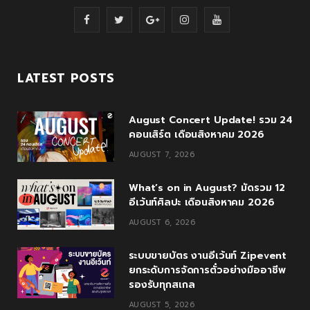
F
T
G
I
Y
a
w
o
n
o
c
i
o
s
u
LATEST POSTS
e
t
g
t
T
August Concert Update! รวม 24
b
t
l
a
u
คอนเสิร์ต เดือนสิงหาคม 2026
o
e
e
g
b
AUGUST 7, 2026
o
r
P
r
e
What’s on in August? มัดรวม 12
k
l
a
อีเว้นท์ศิลปะ เดือนสิงหาคม 2026
u
m
AUGUST 6, 2026
s
ระบบขายบัตร งานอีเว้นท์ Zipevent
ยกระดับการจัดการตั๋วอย่างมืออาชีพ
รองรับทุกสเกล
AUGUST 5, 2026