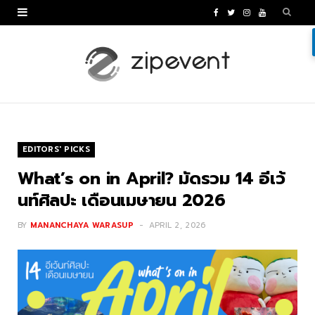
F
T
I
Y
a
w
n
o
c
i
s
u
e
t
t
T
b
t
a
u
o
e
g
b
EDITORS' PICKS
o
r
r
e
What’s on in April? มัดรวม 14 อีเว้
k
a
นท์ศิลปะ เดือนเมษายน 2026
m
BY
MANANCHAYA WARASUP
APRIL 2, 2026