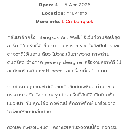
Open:
4 – 5 Apr 2026
Location:
ท่ามหาราช
More info:
L’On bangkok
กลับมาอีกครั้ง! ‘Bangkok Art Walk’ อีเว้นท์งานศิลปะสุด
อาร์ต ที่ในครั้งนี้จัดขึ้น ณ ท่ามหาราช รวมทั้งศิลปินไทยและ
ต่างชาติไว้ในงานเดียว ไม่ว่าจะเป็นภาพวาด ภาพถ่าย
ดนตรีสด ช่างภาพ jewelry designer หรืองานคราฟต์ ไป
จนถึงเครื่องดื่ม craft beer และเครื่องดื่มสไตล์ไทย
ภายในงานทุกคนจะได้เดินชมเดินชิมกันเพลินๆ ท่ามกลาง
บรรยากาศดีๆ ใจกลางกรุง โดยครั้งนี้ยังมีศิลปินไทยชั้น
แนวหน้า กับ คุณโอ่ง กงพัฒน์ ศักดาพิทักษ์ มาร่วมวาด
โชว์สดให้ชมกันอีกด้วย
ความพิเศษยังไม่หมด! เพราะไฮไลท์ของงานนี้คือ กิจกรรม