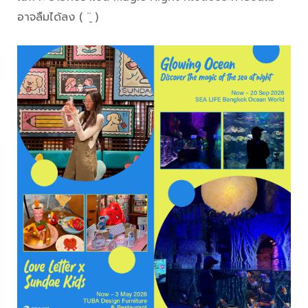
อาจลืมได้ลง ( ¨̮ )