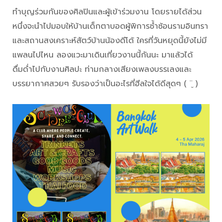
ทำบุญร่วมกันของศิลปินและผู้เข้าร่วมงาน โดยรายได้ส่วน
หนึ่งจะนำไปมอบให้บ้านเด็กตาบอดผู้พิการซ้ำซ้อนรามอินทรา
และสถานสงเคราะห์สัตว์บ้านน้องดีโด้ ใครที่วันหยุดนี้ยังไม่มี
แพลนไปไหน ลองแวะมาเดินเที่ยวงานนี้กันนะ มาแล้วได้
ดื่มด่ำไปกับงานศิลปะ ท่ามกลางเสียงเพลงบรรเลงและ
บรรยากาศสวยๆ รับรองว่าเป็นอะไรที่ฮีลใจได้ดีสุดๆ ( ¨̮ )