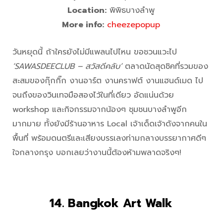
Location:
พิพิธบางลำพู
More info:
cheezepopup
วันหยุดนี้ ถ้าใครยังไม่มีแพลนไปไหน ขอชวนแวะไป
‘SAWASDEECLUB – สวัสดีคลับ’
ตลาดนัดสุดชิคที่รวมของ
สะสมของกุ๊กกิ๊ก งานอาร์ต งานคราฟต์ งานแฮนด์เมด ไป
จนถึงของวินเทจมือสองไว้ในที่เดียว อัดแน่นด้วย
workshop และกิจกรรมจากน้องๆ ชุมชนบางลำพูอีก
มากมาย ทั้งยังมีร้านอาหาร Local เจ้าเด็ดเจ้าดังจากคนใน
พื้นที่ พร้อมดนตรีและเสียงบรรเลงท่ามกลางบรรยากาศดีๆ
ใจกลางกรุง บอกเลยว่างานนี้ต้องห้ามพลาดจริงๆ!
14. Bangkok Art Walk