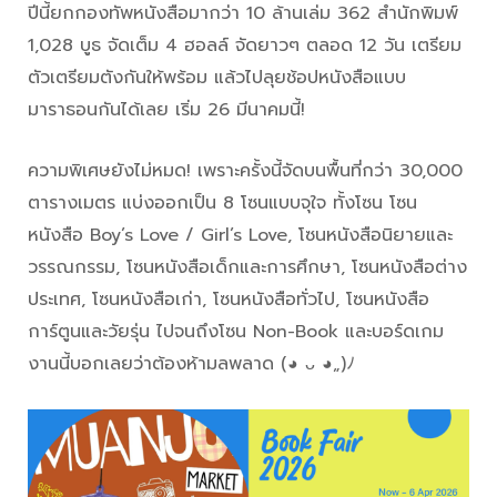
ปีนี้ยกกองทัพหนังสือมากว่า 10 ล้านเล่ม 362 สำนักพิมพ์
1,028 บูธ จัดเต็ม 4 ฮอลล์ จัดยาวๆ ตลอด 12 วัน เตรียม
ตัวเตรียมตังกันให้พร้อม แล้วไปลุยช้อปหนังสือแบบ
มาราธอนกันได้เลย เริ่ม 26 มีนาคมนี้!
ความพิเศษยังไม่หมด! เพราะครั้งนี้จัดบนพื้นที่กว่า 30,000
ตารางเมตร แบ่งออกเป็น 8 โซนแบบจุใจ ทั้งโซน โซน
หนังสือ Boy’s Love / Girl’s Love, โซนหนังสือนิยายและ
วรรณกรรม, โซนหนังสือเด็กและการศึกษา, โซนหนังสือต่าง
ประเทศ, โซนหนังสือเก่า, โซนหนังสือทั่วไป, โซนหนังสือ
การ์ตูนและวัยรุ่น ไปจนถึงโซน Non-Book และบอร์ดเกม
งานนี้บอกเลยว่าต้องห้ามลพลาด (◕ ᴗ ◕„)ﾉ