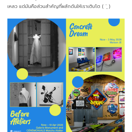
เหลว แต่มันคือส่วนสำคัญที่ผลักดันให้เราเติบโต ( ¨̮ )