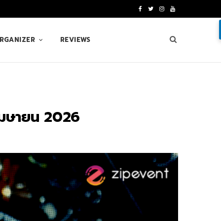
F
T
I
Y
a
w
n
o
ORGANIZER
REVIEWS
c
i
s
u
e
t
t
T
b
t
a
u
o
e
g
b
นเมษายน 2026
o
r
r
e
k
a
m