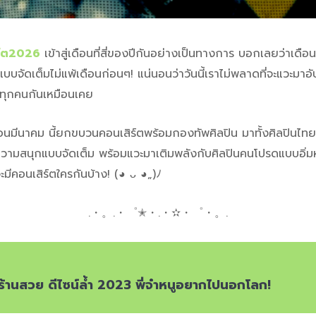
ร์ต2026
เข้าสู่เดือนที่สี่ของปีกันอย่างเป็นทางการ บอกเลยว่าเดือ
บจัดเต็มไม่แพ้เดือนก่อนๆ! แน่นอนว่าวันนี้เราไม่พลาดที่จะแวะมา
้ทุกคนกันเหมือนเคย
ือนมีนาคม นี้ยกขบวนคอนเสิร์ตพร้อมกองทัพศิลปิน มาทั้งศิลปินไท
วยความสนุกแบบจัดเต็ม พร้อมแวะมาเติมพลังกับศิลปินคนโปรดแบบอิ่มห
จะมีคอนเสิร์ตใครกันบ้าง! (◕ ᴗ ◕„)ﾉ
.・。.・゜✭・.・✫・゜・。.
ร้านสวย ดีไซน์ล้ำ 2023 พี่จ๋าหนูอยากไปนอกโลก!