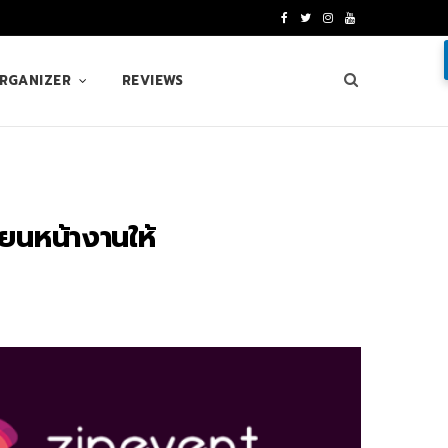
F
T
I
Y
a
w
n
o
ORGANIZER
REVIEWS
c
i
s
u
e
t
t
T
b
t
a
u
o
e
g
b
ียนหน้างานให้
o
r
r
e
k
a
m