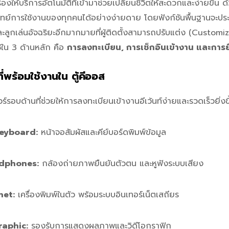
รื่องให้บริการอัตโนมัติที่เข้ามาช่วยเปลี่ยนชีวิตให้สะดวกและง่ายขึ้น
จทย์การใช้งานของทุกคนได้อย่างง่ายดาย โดยฟังก์ชันพื้นฐานจะป
ลูกเล่นอัจฉริยะอีกมากมายที่ผู้ติดตั้งสามารถปรับแต่ง (Customi
ใน 3 ด้านหลัก คือ
การลงทะเบียน, การเช็กอินเข้างาน และการ
ี่พร้อมใช้งานใน ตู้คีออส
ร์รอบด้านที่ช่วยให้การลงทะเบียนเข้างานอีเว้นท์ง่ายและรวดเร็วยิ่งขึ
eyboard:
หน้าจอสัมผัสและคีย์บอร์ดพิมพ์ข้อมูล
dphones:
กล้องถ่ายภาพยืนยันตัวตน และหูฟังระบบเสียง
net:
เครื่องพิมพ์ในตัว พร้อมระบบอินเทอร์เน็ตเสถียร
aphic:
รองรับการแสดงผลภาพและวิดีโอกราฟิก