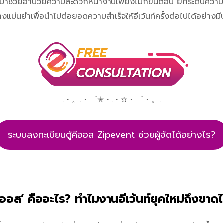
ข้ามาช่วยอำนวยความสะดวกหน้างานเพียงไม่กี่ขั้นตอน ยกระดับความเ
่างแม่นยำเพื่อนำไปต่อยอดความสำเร็จให้อีเว้นท์ครั้งต่อไปได้อย่างม
.・。.・゜✭・.・✫・゜・。.
ระบบลงทะเบียนตู้คีออส Zipevent ช่วยผู้จัดได้อย่างไร?
│
้คีออส’ คืออะไร? ทำไมงานอีเว้นท์ยุคใหม่ถึงขาดไม