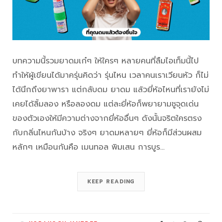
บทความนี้รวมยาดมเก๋ๆ ให้ใครๆ หลายคนที่ลืมไอเท็มนี้ไป
ทำให้ผู้เขียนได้มาครุ่นคิดว่า รุ่นไหน เวลาคนเราเวียนหัว ก็ไม่
ได้นึกถึงยาพารา แต่กลับดม ยาดม แล้วยี่ห้อไหนที่เรายังไม่
เคยได้ลิ้มลอง หรือลองดม แต่ละยี่ห้อก็พยายามชูจุดเด่น
ของตัวเองให้มีความต่างจากยี่ห้ออื่นๆ ดังนั้นจริตใครตรง
กับกลิ่นไหนกันบ้าง จริงๆ ยาดมหลายๆ ยี่ห้อก็มีส่วนผสม
หลักๆ เหมือนกันคือ เมนทอล พิมเสน การบูร…
KEEP READING