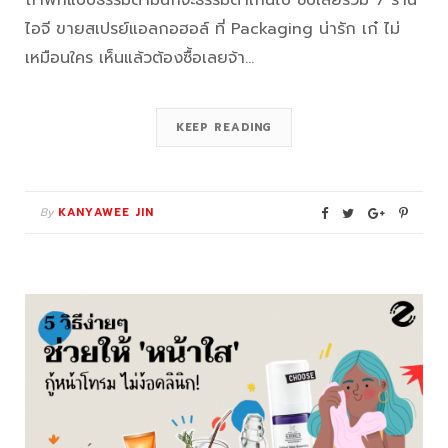
ถ้าพกแบบธรรมดามันก็จะธรรมดาเกินไป ซิปเลยรวม 7 ร้าน
ไอจี ขายสเปรย์แอลกอฮอล์ ที่ Packaging น่ารัก เก๋ ไม่
เหมือนใคร เห็นแล้วต้องซื้อเลยจ้า…
KEEP READING
By
KANYAWEE JIN