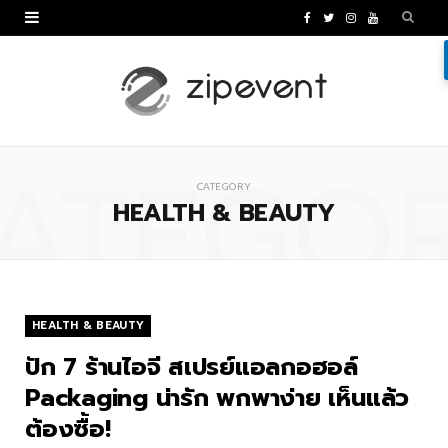
F
T
I
Y
a
w
n
o
c
i
s
u
e
t
t
T
ATEGO
b
t
a
u
CATEGORY
o
e
g
b
HEALTH & BEAUTY
o
r
r
e
k
a
m
HEALTH & BEAUTY
ปัก 7 ร้านไอจี สเปรย์แอลกอฮอล์
Packaging น่ารัก พกพาง่าย เห็นแล้ว
ต้องซื้อ!