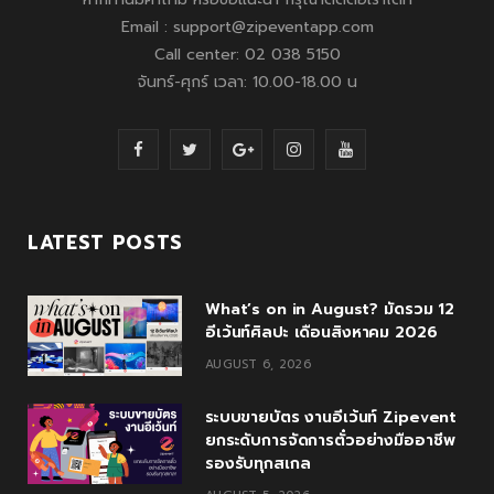
Email : support@zipeventapp.com
Call center: 02 038 5150
จันทร์-ศุกร์ เวลา: 10.00-18.00 น
F
T
G
I
Y
a
w
o
n
o
c
i
o
s
u
LATEST POSTS
e
t
g
t
T
What’s on in August? มัดรวม 12
b
t
l
a
u
อีเว้นท์ศิลปะ เดือนสิงหาคม 2026
o
e
e
g
b
AUGUST 6, 2026
o
r
P
r
e
ระบบขายบัตร งานอีเว้นท์ Zipevent
k
l
a
ยกระดับการจัดการตั๋วอย่างมืออาชีพ
รองรับทุกสเกล
u
m