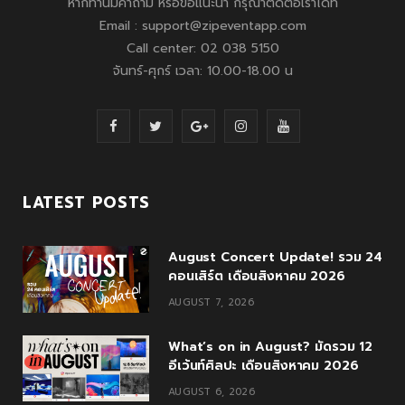
หากท่านมีคำถาม หรือข้อแนะนำ กรุณาติดต่อเราได้ที่
Email : support@zipeventapp.com
Call center: 02 038 5150
จันทร์-ศุกร์ เวลา: 10.00-18.00 น
F
T
G
I
Y
a
w
o
n
o
c
i
o
s
u
LATEST POSTS
e
t
g
t
T
August Concert Update! รวม 24
b
t
l
a
u
คอนเสิร์ต เดือนสิงหาคม 2026
o
e
e
g
b
AUGUST 7, 2026
o
r
P
r
e
What’s on in August? มัดรวม 12
k
l
a
อีเว้นท์ศิลปะ เดือนสิงหาคม 2026
u
m
AUGUST 6, 2026