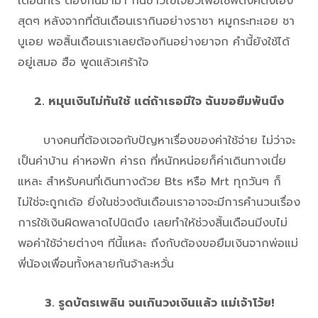
เดือนทีไร ต้องกินมาม่า กินข้าวไข่เจียวเพื่อเซฟตังค์ตังเอง
สุดๆ หลังจากที่ต้นเดือนเรากินอย่างราชา หมูกระทะเอย ชา
บูเอย พอสิ้นเดือนเราเลยต้องกินอย่างยาจก คำนี้ยังใช้ได้
อยู่เสมอ ฮือ พูดแล้วเศร้าใจ
2. หมุนเงินไม่ทันใช้ แต่ถ้าเธอมีใจ ฉันขอยืมพันนึง
บางคนที่ต้องเจอกับปัญหาเรื่องของค่าใช้จ่าย ไม่ว่าจะ
เป็นค่าบ้าน ค่าหอพัก ค่ารถ ที่หนักหน่อยก็ค่าเดินทางเนี่ย
แหละ สำหรับคนที่เดินทางด้วย Bts หรือ Mrt ทุกวันๆ ก็
ไม่ใช่จะถูกเด้อ ยิ่งในช่วงต้นเดือนเราอาจจะมีการคำนวนเรื่อง
การใช้เงินผิดพลาดไปนิดนึง เลยทำให้ช่วงสิ้นเดือนมีงบไม่
พอค่าใช้จ่ายต่างๆ ทีนี้แหละ ถึงกับต้องขอยืมเงินจากพ่อแม่
พี่น้องเพื่อนทั้งหลายกันจ้าละหวั่น
3. รูดบัตรเพลิน จนเกินวงเงินแล้ว
แม่เจ้าโว้ย
!