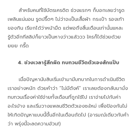
สำหรับคนที่ใช้บัตรเครดิต ช่วงแรกๆ ก็บอกเลยว่ารูด
เพลินแน่นอน รูดปรื๊ดๆ ไม่ว่าจะเป็นเสื้อผ้า กระเป๋า รองเท้า
ของกิน เรียกได้ว่าหน้ามืด แต่พอถึงสิ้นเดือนเท่านั้นแหละ
รู้ตัวอีกทีสลิปก็ยาวเป็นหางว่าวแล้ววว ใครก็ได้ช่วยด้วย
ยยย กรี๊ด
4. ช่วงเวลารู้สึกผิด ทบทวนชีวิตตัวเองสักแป็บ
เมื่อปัญหานับสิบเริ่มเข้ามามีบทบาทในการดำเนินชีวิต
เราอย่างหนัก ด้วยคำว่า “ไม่มีตังค์” เราเลยต้องกลับมานั่ง
ทบทวนเรื่องค่าใช้จ่ายทั้งเดือนที่ถูกใช้ไป เราจ่ายไปกับค่า
อะไรบ้าง และเริ่มวางแพลนชีวิตตัวเองซะใหม่ เพื่อป้องกันไม่
ให้เกิดปัญหาแบบนี้ขึ้นอีกในเดือนถัดไป (อารมณ์เดียวกับคำ
ว่า พรุ่งนี้จะลดความอ้วน!)