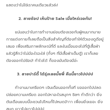
แสดงว่าไม่ใช่เราคนเดียวแล้วล่ะ!
2. สายช้อป เห็นป้าย
Sale
เมื่อไหร่เจอกัน!
แน่นอนว่าในการทำงานย่อมต้องเจอกับผู้คนมากมาย
การแต่งกายก็เลยถือเป็นสิ่งสำคัญที่ต้องทำให้ตัวเองดูดีอยู่
เสมอ เพื่อเสริมภาพลักษณ์ที่ดี และในเมื่อมองไปที่ตู้เสื้อผ้า
แล้วรู้สึกว่าไม่มีอะไรจะใส่ (ทั้งๆ ที่มีเสื้อผ้าเต็มตู้) เราก็เลย
ต้องออกไปช้อป! ทำไงได้ ก็ของมันต้องมีอ่ะ
3. สายปาร์ตี้ โต้รุ่งเลยมั้ยพี่ คืนนี้ยาวไปปปป
ทำงานมาเครียดๆ เงินเดือนออกทั้งที ขอออกไปปลด
ปล่อยความเครียด ออกไปหาอะไรสนุกๆ ชิลๆ ทำดีกว่า ยิ่ง
ต้นเดือนแบบนี้จะชวนไปไหนก็ไปหมดจ้าาา เพื่อนยิ่งเยอะ ยิ่ง
สนุก ยาวไปยาวไปปปป