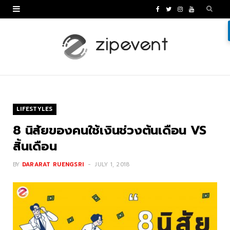
F
T
I
Y
a
w
n
o
c
i
s
u
e
t
t
T
b
t
a
u
o
e
g
b
LIFESTYLES
o
r
r
e
8 นิสัยของคนใช้เงินช่วงต้นเดือน VS
k
a
สิ้นเดือน
m
BY
DARARAT RUENGSRI
JULY 1, 2018