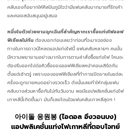
คลับเองก็อยากให้ศิลปินภูมิใจว่ามีแฟนคลับมากมายที่รักเค้า
และคอยสนับสนุนอยู่เสมอ
หนึ่งในตัวช่วยยามฉุกเฉินที่สำคัญหากเราซื้อแท่งไฟออฟ
ฟิเชียลไม่ทัน
ต้องบอกก่อนเลยว่าก่อนที่จะมาเจอช่อง
ทางในการดาวน์โหลดแอปแท่งไฟนี้ แฟนคลับหลายๆ คนนั้น
มีความพยายามอย่างมากในการตามล่าสั่งซื้อแท่งไฟ ไหนจะ
ต้องรีบออกไปต่อคิวซื้อของออฟฟิเชียลหน้าคอนเสิร์ตกัน
ตั้งแต่เช้าตรู่ เพราะของออฟฟิเชียลที่ทำการเปิดขายในแต่ละ
ครั้งจะถูกขายหมดอย่างรวดเร็ว ดังนั้นเลยทำให้กลุ่มแฟน
คลับบางส่วนหาซื้อกันไม่ทันวันงาน พอมีแอปพลิเคชั่นแท่งไฟ
เกาหลีนี้เกิดขึ้นมา มันก็เลยโดนใจแฟนคลับเกาหลีสุดๆ !
아이돌 응원봉 (ไอดอล อึงวอนบง)
แอปพลิเคชั่นแท่งไฟเกาหลีที่ตอบโจทย์