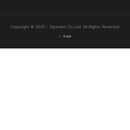
Copyright © 2025 - Zipevent Co.,Ltd. All Rights Reserved.
TOP