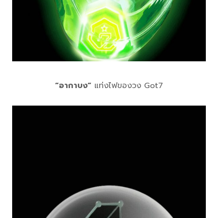
“อากาบง”
แท่งไฟของวง Got7