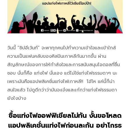
วันนี้ “ซิปอีเว้นท์” จะพาทุกคนไปทำความเข้าใจและเข้าใกล้
ความเป็นแฟนคลับของศิลปินเกาหลีกันมากขึ้น ผ่าน
สัญลักษณ์ของการให้กำลังใจและการสนับสนุนไอดอลที่ชื่น
ชอบ นั่นก็คือ แท่งไฟ นั่นเอง แต่ไม่ใช่แท่งไฟธรรมดาๆ นะ
เพราะมันคือแอปพลิเคชั่นแท่งไฟเกาหลี!! โอ้โห แค่นี้ก็น่า
สนใจแล้ว ไปดูดีกว่าว่ามันจะเจ๋งและเก๋กว่าแท่งไฟธรรมดา
ยังไงบ้าง
ซื้อแท่งไฟออฟฟิเชียลไม่ทัน งั้นขอโหลด
แอปพลิเคชั่นแท่งไฟก่อนละกัน
อย่าโกรธ