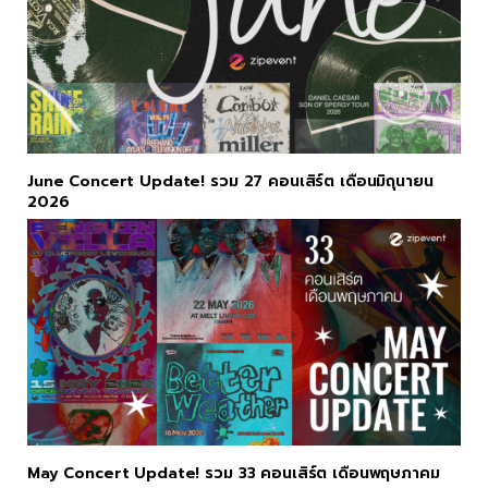
June Concert Update! รวม 27 คอนเสิร์ต เดือนมิถุนายน
2026
May Concert Update! รวม 33 คอนเสิร์ต เดือนพฤษภาคม