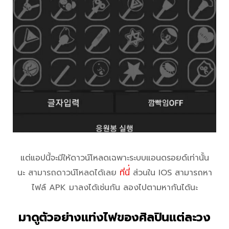
แต่แอปนี้จะมีให้ดาวน์โหลดเฉพาะระบบแอนดรอยด์เท่านั้น
นะ
สามารถดาวน์โหลดได้เลย
ที่นี
ส่วน
ใน IOS สามารถหา
ไฟล์ APK มาลงได้เช่นกัน ลองไปตามหากันได้นะ
มาดูตัวอย่างแท่งไฟของศิลปินแต่ละวง