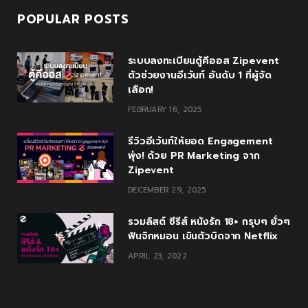
POPULAR POSTS
ระบบลงทะเบียนตู้คีออส Zipevent
ตัวช่วยงานอีเว้นท์ อันดับ 1 ที่ผู้จัด
เลือก!
FEBRUARY 18, 2025
รีวิวอีเว้นท์ให้ยอด Engagement
พุ่ง! ด้วย PR Marketing จาก
Zipevent
DECEMBER 29, 2025
รวมลิสต์ ซีรีส์ หนังรัก 18+ กรุบๆ ยั่วๆ
ฟินจิกหมอน เขินตัวบิดจาก Netflix
APRIL 23, 2022