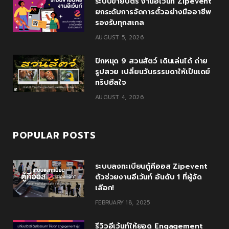
ระบบขายบัตร งานอีเว้นท์ Zipevent
k
l
a
ยกระดับการจัดการตั๋วอย่างมืออาชีพ
รองรับทุกสเกล
u
m
AUGUST 5, 2026
s
ปักหมุด 9 สวนสัตว์ เดินเล่นได้ ถ่าย
รูปสวย เปลี่ยนวันธรรมดาให้เป็นเดย์
ทริปฮีลใจ
AUGUST 4, 2026
POPULAR POSTS
ระบบลงทะเบียนตู้คีออส Zipevent
ตัวช่วยงานอีเว้นท์ อันดับ 1 ที่ผู้จัด
เลือก!
FEBRUARY 18, 2025
รีวิวอีเว้นท์ให้ยอด Engagement