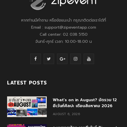
หากท่านมีคำถาม หรือข้อแนะนำ กรุณาติดต่อเราได้ที่
Email : support@zipeventapp.com
Call center: 02 038 5150
จันทร์-ศุกร์ เวลา: 10.00-18.00 น
F
T
G
I
Y
a
w
o
n
o
c
i
o
s
u
LATEST POSTS
e
t
g
t
T
What’s on in August? มัดรวม 12
b
t
l
a
u
อีเว้นท์ศิลปะ เดือนสิงหาคม 2026
o
e
e
g
b
AUGUST 6, 2026
o
r
P
r
e