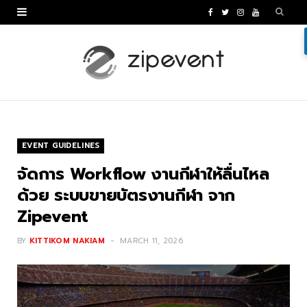
F
T
I
Y
a
w
n
o
c
i
s
u
e
t
t
T
b
t
a
u
o
e
g
b
EVENT GUIDELINES
o
r
r
e
จัดการ Workflow งานกีฬาให้ลื่นไหล
k
a
ด้วย ระบบขายบัตรงานกีฬา จาก
Zipevent
m
BY
KITTIKOM NAKIAM
MARCH 11, 2026