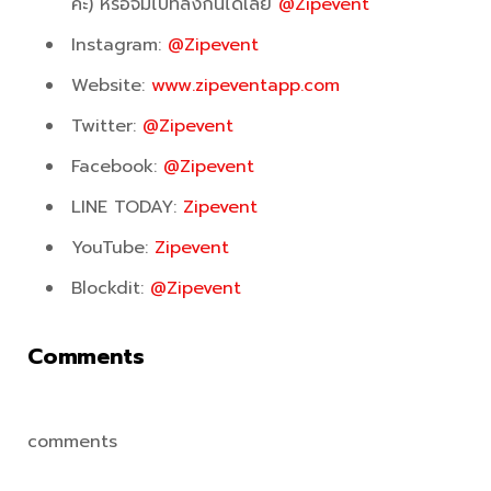
คะ) หรือจิ้มไปที่ลิงก์นี้ได้เลย
@Zipevent
Instagram:
@Zipevent
Website:
www.zipeventapp.com
Twitter:
@Zipevent
Facebook:
@Zipevent
LINE TODAY:
Zipevent
YouTube:
Zipevent
Blockdit:
@Zipevent
Comments
comments