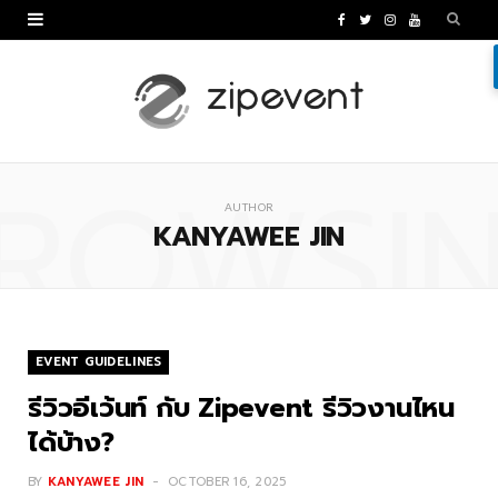
F
T
I
Y
a
w
n
o
c
i
s
u
e
t
t
T
ROWSI
b
t
a
u
AUTHOR
o
e
g
b
KANYAWEE JIN
o
r
r
e
k
a
m
EVENT GUIDELINES
รีวิวอีเว้นท์ กับ Zipevent รีวิวงานไหน
ได้บ้าง?
BY
KANYAWEE JIN
OCTOBER 16, 2025