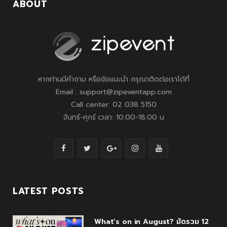
ABOUT
หากท่านมีคำถาม หรือข้อแนะนำ กรุณาติดต่อเราได้ที่
Email : support@zipeventapp.com
Call center: 02 038 5150
จันทร์-ศุกร์ เวลา: 10.00-18.00 น
F
T
G
I
Y
a
w
o
n
o
c
i
o
s
u
LATEST POSTS
e
t
g
t
T
What’s on in August? มัดรวม 12
b
t
l
a
u