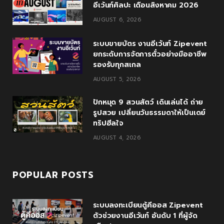
อีเว้นท์ศิลปะ เดือนสิงหาคม 2026
o
e
e
g
b
AUGUST 6, 2026
o
r
P
r
e
ระบบขายบัตร งานอีเว้นท์ Zipevent
k
l
a
ยกระดับการจัดการตั๋วอย่างมืออาชีพ
รองรับทุกสเกล
u
m
AUGUST 5, 2026
s
ปักหมุด 9 สวนสัตว์ เดินเล่นได้ ถ่าย
รูปสวย เปลี่ยนวันธรรมดาให้เป็นเดย์
ทริปฮีลใจ
AUGUST 4, 2026
POPULAR POSTS
ระบบลงทะเบียนตู้คีออส Zipevent
ตัวช่วยงานอีเว้นท์ อันดับ 1 ที่ผู้จัด