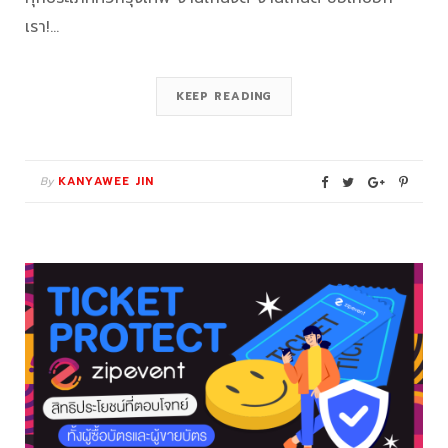
เรา!…
KEEP READING
By
KANYAWEE JIN