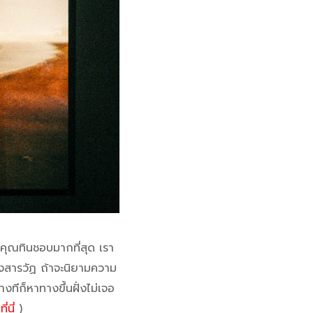
่คุณทินชอบมากที่สุด เรา
ังสารวัฏ ถ้าจะนิยามความ
งทีก็หาทางขึ้นฝั่งไม่เจอ
ี่นี่
)