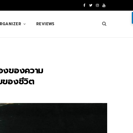
F
T
I
Y
a
w
n
o
ORGANIZER
REVIEWS
c
i
s
u
e
t
t
T
b
t
a
u
o
e
g
b
ื่องของความ
o
r
r
e
บของชีวิต
k
a
m