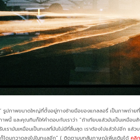
’ รูปภาพขนาดใหญ่ที่ตั้งอยู่ทางซ้ายมือของแกลลอรี่ เป็นภาพถ่ายที
พนี้ และคุณทินก็ให้คำตอบกับเราว่า “ถ้าเทียบแล้วมันเป็นเหมือนส
รามันเหมือนเป็นทะเลที่มันไม่มีที่สิ้นสุด เราต้องไปแล้วไปอีก แล้วบา
ายก็โดนกวาดลงไปในทะเลอีก” ( ติดตามบทสัมภาษณ์เพิ่มเติมได้
คลิกท