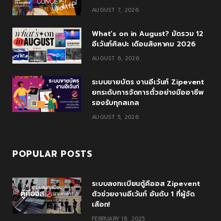
o
e
e
g
b
AUGUST 7, 2026
o
r
P
r
e
What’s on in August? มัดรวม 12
k
l
a
อีเว้นท์ศิลปะ เดือนสิงหาคม 2026
u
m
AUGUST 6, 2026
s
ระบบขายบัตร งานอีเว้นท์ Zipevent
ยกระดับการจัดการตั๋วอย่างมืออาชีพ
รองรับทุกสเกล
AUGUST 5, 2026
POPULAR POSTS
ระบบลงทะเบียนตู้คีออส Zipevent
ตัวช่วยงานอีเว้นท์ อันดับ 1 ที่ผู้จัด
เลือก!
FEBRUARY 18, 2025