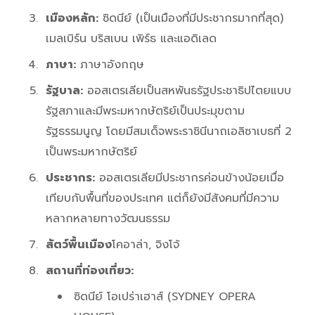
เมืองหลัก:
ซิดนีย์ (เป็นเมืองที่มีประชากรมากที่สุด)
เมลเบิร์น บริสเบน เพิร์ธ และแอดิเลด
ภาษา:
ภาษาอังกฤษ
รัฐบาล:
ออสเตรเลียเป็นสหพันธรัฐประชาธิปไตยแบบ
รัฐสภาและมีพระมหากษัตริย์เป็นประมุขตาม
รัฐธรรมนูญ โดยมีสมเด็จพระราชินีนาถเอลิซาเบธที่ 2
เป็นพระมหากษัตริย์
ประชากร:
ออสเตรเลียมีประชากรค่อนข้างน้อยเมื่อ
เทียบกับพื้นที่ของประเทศ แต่ก็ยังมีสังคมที่มีความ
หลากหลายทางวัฒนธรรม
สัตว์พื้นเมือง
โคอาล่า, จิงโจ้
สถานที่ท่องเที่ยว:
ซิดนีย์ โอเปร่าเฮาส์ (SYDNEY OPERA