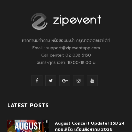
หากท่านมีคำถาม หรือข้อแนะนำ กรุณาติดต่อเราได้ที่
Email : support@zipeventapp.com
Call center: 02 038 5150
จันทร์-ศุกร์ เวลา: 10.00-18.00 น
F
T
G
I
Y
a
w
o
n
o
c
i
o
s
u
LATEST POSTS
e
t
g
t
T
August Concert Update! รวม 24
b
t
l
a
u
คอนเสิร์ต เดือนสิงหาคม 2026