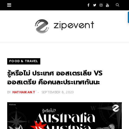
F
T
I
Y
a
w
n
o
c
i
s
u
e
t
t
T
b
t
a
u
o
e
g
b
FOOD & TRAVEL
o
r
r
e
รู้หรือไม่ ประเทศ ออสเตรเลีย VS
k
a
ออสเตรีย คือคนละประเทศกันนะ
m
BY
HATHAIKAN.T
SEPTEMBER 8, 2023