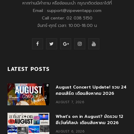
หากท่านมีคำถาม หรือข้อแนะนำ กรุณาติดต่อเราได้ที่
Email : support@zipeventapp.com
Call center: 02 038 5150
จันทร์-ศุกร์ เวลา: 10.00-18.00 น
F
T
G
I
Y
a
w
o
n
o
c
i
o
s
u
LATEST POSTS
e
t
g
t
T
August Concert Update! รวม 24
b
t
l
a
u
คอนเสิร์ต เดือนสิงหาคม 2026
o
e
e
g
b
AUGUST 7, 2026
o
r
P
r
e
What’s on in August? มัดรวม 12
k
l
a
อีเว้นท์ศิลปะ เดือนสิงหาคม 2026
AUGUST 6, 2026
u
m