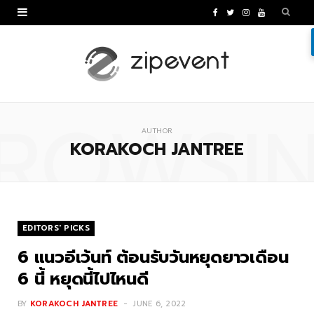
F
T
I
Y
a
w
n
o
c
i
s
u
e
t
t
T
ROWSI
b
t
a
u
AUTHOR
o
e
g
b
KORAKOCH JANTREE
o
r
r
e
k
a
m
EDITORS' PICKS
6 แนวอีเว้นท์ ต้อนรับวันหยุดยาวเดือน
6 นี้ หยุดนี้ไปไหนดี
BY
KORAKOCH JANTREE
JUNE 6, 2022