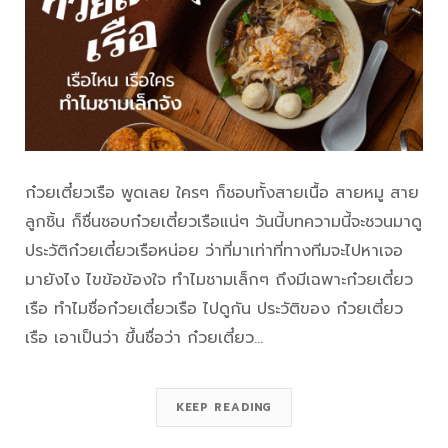
ก๋วยเตี๋ยวเรือ พูดเลย ใครๆ ก็ชอบทั้งสายเนื้อ สายหมู สาย
ลูกชิ้น ก็ชื่นชอบก๋วยเตี๋ยวเรือแน่ๆ วันนี้บทความนี้จะชวนมาดู
ประวัติก๋วยเตี๋ยวเรือหน่อย ว่าที่มาเท่าที่ทางทีมจะไปหาเจอ
มายังไง ไขข้อข้องใจ ทำไมชามเล็กๆ ถึงมีเฉพาะก๋วยเตี๋ยว
เรือ ทำไมชื่อก๋วยเตี๋ยวเรือ ไปดูกัน ประวัติของ ก๋วยเตี๋ยว
เรือ เอาเป็นว่า ขึ้นชื่อว่า ก๋วยเตี๋ยว…
KEEP READING